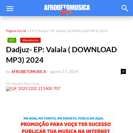
Página inicial
EP
Dadjuz- EP: Valala ( DOWNLOAD MP3) 2024
EP
Marrabenta
Dadjuz- EP: Valala ( DOWNLOAD
MP3) 2024
by
AFROBETOMUSICA
-
agosto 17, 2024
0
Afro House • Pop • Naija