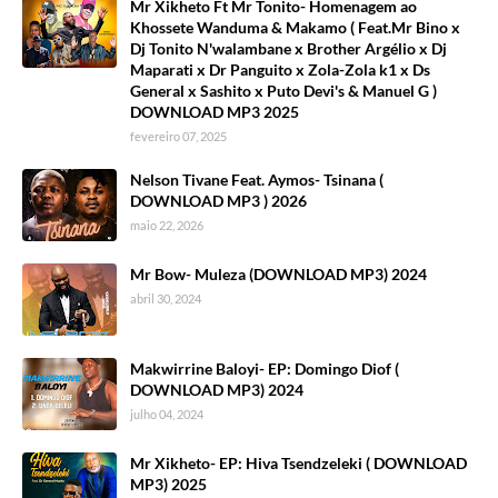
Mr Xikheto Ft Mr Tonito- Homenagem ao
Khossete Wanduma & Makamo ( Feat.Mr Bino x
Dj Tonito N'walambane x Brother Argélio x Dj
Maparati x Dr Panguito x Zola-Zola k1 x Ds
General x Sashito x Puto Devi's & Manuel G )
DOWNLOAD MP3 2025
fevereiro 07, 2025
Nelson Tivane Feat. Aymos- Tsinana (
DOWNLOAD MP3 ) 2026
maio 22, 2026
Mr Bow- Muleza (DOWNLOAD MP3) 2024
abril 30, 2024
Makwirrine Baloyi- EP: Domingo Diof (
DOWNLOAD MP3) 2024
julho 04, 2024
Mr Xikheto- EP: Hiva Tsendzeleki ( DOWNLOAD
MP3) 2025