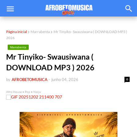
Página inicial
Marrabenta
Mr Tinyiko- Swausiwana ( DOWNLOAD MP3 )
2026
Marrabenta
Mr Tinyiko- Swausiwana (
DOWNLOAD MP3 ) 2026
by
AFROBETOMUSICA
-
junho 04, 2026
0
Afro House • Pop • Naija