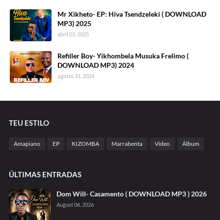
Mr Xikheto- EP: Hiva Tsendzeleki ( DOWNLOAD
MP3) 2025
abril 03, 2025
Refiller Boy- Yikhombela Musuka Frelimo (
DOWNLOAD MP3) 2024
agosto 31, 2024
TEU ESTILO
Amapiano
EP
KIZOMBA
Marrabenta
Video
Álbum
ÚLTIMAS ENTRADAS
Dom Will- Casamento ( DOWNLOAD MP3 ) 2026
August 06, 2026