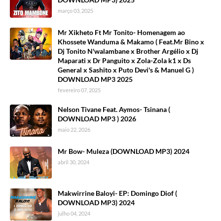
março 03, 2025
Mr Xikheto Ft Mr Tonito- Homenagem ao
Khossete Wanduma & Makamo ( Feat.Mr Bino x
Dj Tonito N'walambane x Brother Argélio x Dj
Maparati x Dr Panguito x Zola-Zola k1 x Ds
General x Sashito x Puto Devi's & Manuel G )
DOWNLOAD MP3 2025
fevereiro 07, 2025
Nelson Tivane Feat. Aymos- Tsinana (
DOWNLOAD MP3 ) 2026
maio 22, 2026
Mr Bow- Muleza (DOWNLOAD MP3) 2024
abril 30, 2024
Makwirrine Baloyi- EP: Domingo Diof (
DOWNLOAD MP3) 2024
julho 04, 2024