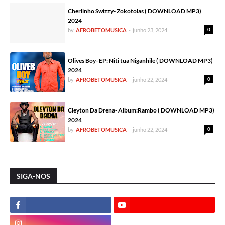
Cherlinho Swizzy- Zokotolas ( DOWNLOAD MP3)
2024
0
by
AFROBETOMUSICA
-
junho 23, 2024
Olives Boy- EP: Niti tua Niganhile ( DOWNLOAD MP3)
2024
0
by
AFROBETOMUSICA
-
junho 22, 2024
Cleyton Da Drena- Album:Rambo ( DOWNLOAD MP3)
2024
0
by
AFROBETOMUSICA
-
junho 22, 2024
SIGA-NOS