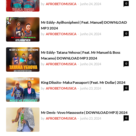
0
by
AFROBETOMUSICA
-
junho 24, 2024
Mr Eddy- Ayilhonipheni ( Feat. Manuel) DOWNLOAD
MP3 2024
0
by
AFROBETOMUSICA
-
junho 24, 2024
Mr Eddy- Tatana Yehova ( Feat. Mr Manuel & Boss
Macamo) DOWNLOAD MP3 2024
0
by
AFROBETOMUSICA
-
junho 24, 2024
King Dlissito- Maka Passaport (Feat. Mr Dollar) 2024
0
by
AFROBETOMUSICA
-
junho 23, 2024
Mr Devis- Vovo Massosote ( DOWNLOAD MP3) 2024
0
by
AFROBETOMUSICA
-
junho 23, 2024