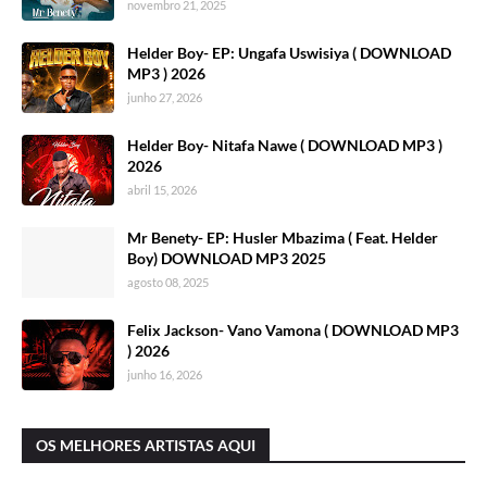
novembro 21, 2025
Helder Boy- EP: Ungafa Uswisiya ( DOWNLOAD
MP3 ) 2026
junho 27, 2026
Helder Boy- Nitafa Nawe ( DOWNLOAD MP3 )
2026
abril 15, 2026
Mr Benety- EP: Husler Mbazima ( Feat. Helder
Boy) DOWNLOAD MP3 2025
agosto 08, 2025
Felix Jackson- Vano Vamona ( DOWNLOAD MP3
) 2026
junho 16, 2026
OS MELHORES ARTISTAS AQUI