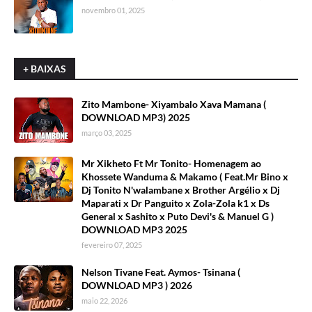
novembro 01, 2025
+ BAIXAS
Zito Mambone- Xiyambalo Xava Mamana (
DOWNLOAD MP3) 2025
março 03, 2025
Mr Xikheto Ft Mr Tonito- Homenagem ao
Khossete Wanduma & Makamo ( Feat.Mr Bino x
Dj Tonito N'walambane x Brother Argélio x Dj
Maparati x Dr Panguito x Zola-Zola k1 x Ds
General x Sashito x Puto Devi's & Manuel G )
DOWNLOAD MP3 2025
fevereiro 07, 2025
Nelson Tivane Feat. Aymos- Tsinana (
DOWNLOAD MP3 ) 2026
maio 22, 2026