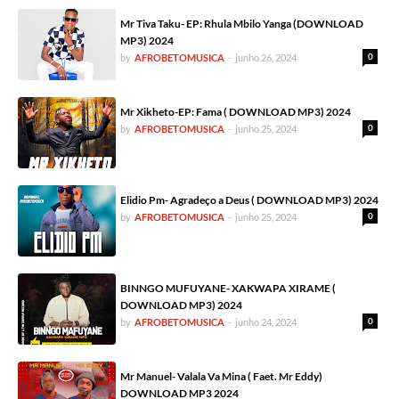
Mr Tiva Taku- EP: Rhula Mbilo Yanga (DOWNLOAD
MP3) 2024
0
by
AFROBETOMUSICA
-
junho 26, 2024
Mr Xikheto-EP: Fama ( DOWNLOAD MP3) 2024
0
by
AFROBETOMUSICA
-
junho 25, 2024
Elidio Pm- Agradeço a Deus ( DOWNLOAD MP3) 2024
0
by
AFROBETOMUSICA
-
junho 25, 2024
BINNGO MUFUYANE- XAKWAPA XIRAME (
DOWNLOAD MP3) 2024
0
by
AFROBETOMUSICA
-
junho 24, 2024
Mr Manuel- Valala Va Mina ( Faet. Mr Eddy)
DOWNLOAD MP3 2024