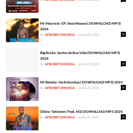
Mr Maurício- EP: Swa Missava ( DOWNLOAD MP3)
2024
0
by
AFROBETOMUSICA
-
junho 28, 2024
Big Rocks- Sonho de Boa Vida (DOWNLOAD MP3)
2024
0
by
AFROBETOMUSICA
-
junho 27, 2024
Mr Benety- Na Kulumissa ( DOWNLOAD MP3) 2024
0
by
AFROBETOMUSICA
-
junho 27, 2024
Olista- Tatinene ( Feat. M2) DOWNLOAD MP3 2024
0
by
AFROBETOMUSICA
-
junho 26, 2024