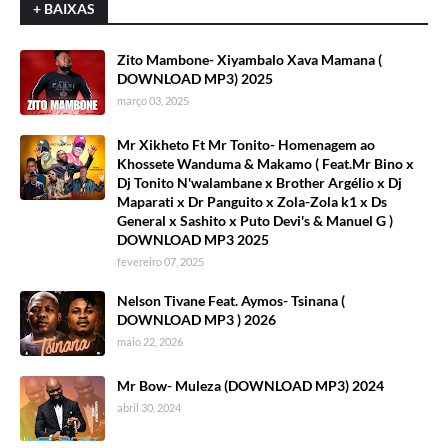
+ BAIXAS
Zito Mambone- Xiyambalo Xava Mamana (
DOWNLOAD MP3) 2025
março 03, 2025
Mr Xikheto Ft Mr Tonito- Homenagem ao
Khossete Wanduma & Makamo ( Feat.Mr Bino x
Dj Tonito N'walambane x Brother Argélio x Dj
Maparati x Dr Panguito x Zola-Zola k1 x Ds
General x Sashito x Puto Devi's & Manuel G )
DOWNLOAD MP3 2025
fevereiro 07, 2025
Nelson Tivane Feat. Aymos- Tsinana (
DOWNLOAD MP3 ) 2026
maio 22, 2026
Mr Bow- Muleza (DOWNLOAD MP3) 2024
abril 30, 2024