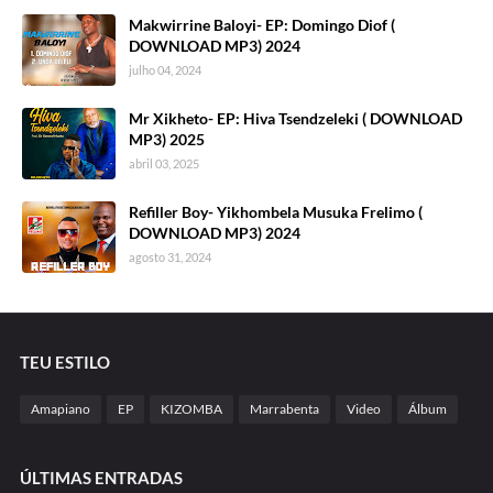
Makwirrine Baloyi- EP: Domingo Diof (
DOWNLOAD MP3) 2024
julho 04, 2024
Mr Xikheto- EP: Hiva Tsendzeleki ( DOWNLOAD
MP3) 2025
abril 03, 2025
Refiller Boy- Yikhombela Musuka Frelimo (
DOWNLOAD MP3) 2024
agosto 31, 2024
TEU ESTILO
Amapiano
EP
KIZOMBA
Marrabenta
Video
Álbum
ÚLTIMAS ENTRADAS