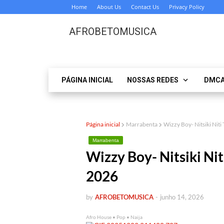
Home
About Us
Contact Us
Privacy Policy
AFROBETOMUSICA
PÁGINA INICIAL
NOSSAS REDES
DMC
Página inicial
Marrabenta
Wizzy Boy- Nitsiki Ni
Marrabenta
Wizzy Boy- Nitsiki N
2026
by
AFROBETOMUSICA
-
junho 14, 2026
Afro House • Pop • Naija