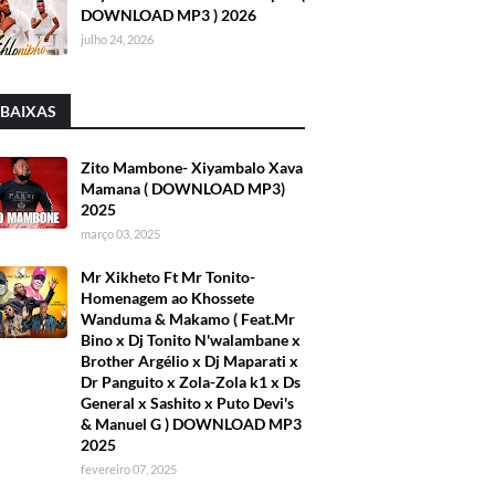
DOWNLOAD MP3 ) 2026
julho 24, 2026
 BAIXAS
Zito Mambone- Xiyambalo Xava
Mamana ( DOWNLOAD MP3)
2025
março 03, 2025
Mr Xikheto Ft Mr Tonito-
Homenagem ao Khossete
Wanduma & Makamo ( Feat.Mr
Bino x Dj Tonito N'walambane x
Brother Argélio x Dj Maparati x
Dr Panguito x Zola-Zola k1 x Ds
General x Sashito x Puto Devi's
& Manuel G ) DOWNLOAD MP3
2025
fevereiro 07, 2025