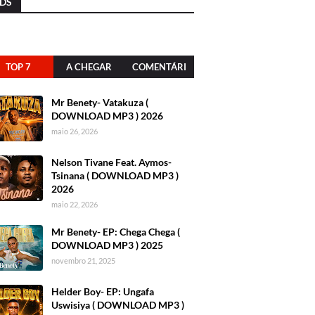
DS
TOP 7
A CHEGAR
COMENTÁRI
OS
Mr Benety- Vatakuza (
DOWNLOAD MP3 ) 2026
maio 26, 2026
Nelson Tivane Feat. Aymos-
Tsinana ( DOWNLOAD MP3 )
2026
maio 22, 2026
Mr Benety- EP: Chega Chega (
DOWNLOAD MP3 ) 2025
novembro 21, 2025
Helder Boy- EP: Ungafa
Uswisiya ( DOWNLOAD MP3 )