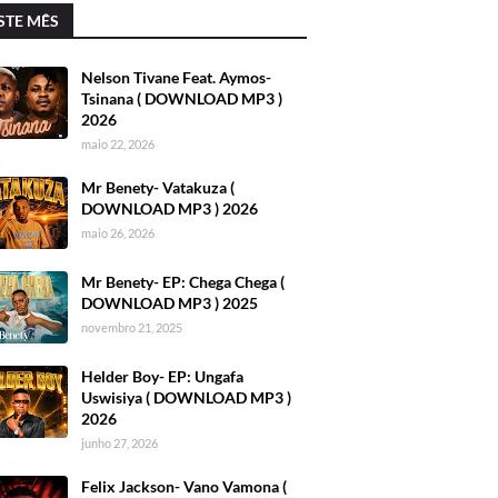
STE MÊS
Nelson Tivane Feat. Aymos-
Tsinana ( DOWNLOAD MP3 )
2026
maio 22, 2026
Mr Benety- Vatakuza (
DOWNLOAD MP3 ) 2026
maio 26, 2026
Mr Benety- EP: Chega Chega (
DOWNLOAD MP3 ) 2025
novembro 21, 2025
Helder Boy- EP: Ungafa
Uswisiya ( DOWNLOAD MP3 )
2026
junho 27, 2026
Felix Jackson- Vano Vamona (