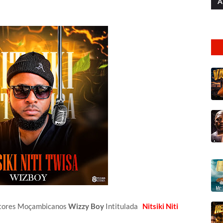
A
ntores Moçambicanos
Wizzy Boy
Intitulada
Nitsiki Niti