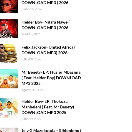
DOWNLOAD MP3 ) 2026
junho 16, 2026
Helder Boy- Nitafa Nawe (
DOWNLOAD MP3 ) 2026
abril 15, 2026
Felix Jackson- United Africa (
DOWNLOAD MP3) 2026
julho 08, 2026
Mr Benety- EP: Husler Mbazima
( Feat. Helder Boy) DOWNLOAD
MP3 2025
agosto 08, 2025
Helder Boy- EP: Thokoza
Manheleni ( Feat. Mr Benety)
DOWNLOAD MP3 2025
julho 19, 2025
Jely G Mazokotola - Xihlonipho (