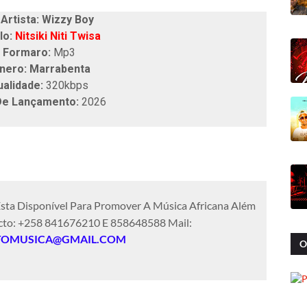
tista: Wizzy Boy
lo:
Nitsiki Niti Twisa
Formaro:
Mp3
nero: Marrabenta
ualidade:
320kbps
De Lançamento:
2026
sta Disponível Para Promover A Música Africana Além
cto: +258 841676210 E 858648588 Mail:
TOMUSICA@GMAIL.COM
O