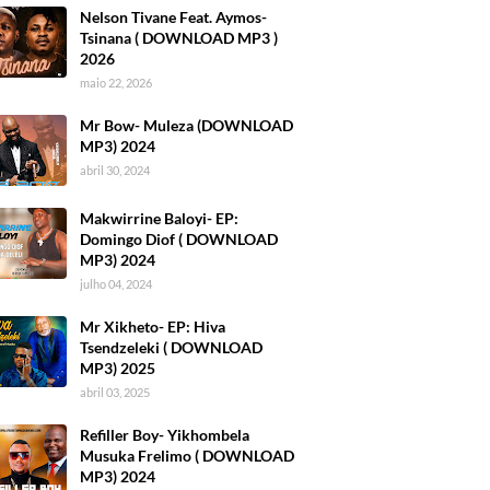
Nelson Tivane Feat. Aymos-
Tsinana ( DOWNLOAD MP3 )
2026
maio 22, 2026
Mr Bow- Muleza (DOWNLOAD
MP3) 2024
abril 30, 2024
Makwirrine Baloyi- EP:
Domingo Diof ( DOWNLOAD
MP3) 2024
julho 04, 2024
Mr Xikheto- EP: Hiva
Tsendzeleki ( DOWNLOAD
MP3) 2025
abril 03, 2025
Refiller Boy- Yikhombela
Musuka Frelimo ( DOWNLOAD
MP3) 2024