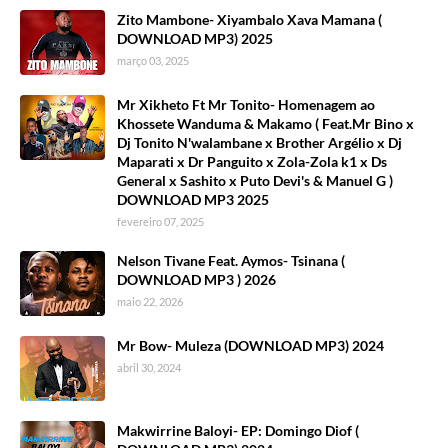
Zito Mambone- Xiyambalo Xava Mamana (
DOWNLOAD MP3) 2025
março 03, 2025
Mr Xikheto Ft Mr Tonito- Homenagem ao
Khossete Wanduma & Makamo ( Feat.Mr Bino x
Dj Tonito N'walambane x Brother Argélio x Dj
Maparati x Dr Panguito x Zola-Zola k1 x Ds
General x Sashito x Puto Devi's & Manuel G )
DOWNLOAD MP3 2025
fevereiro 07, 2025
Nelson Tivane Feat. Aymos- Tsinana (
DOWNLOAD MP3 ) 2026
maio 22, 2026
Mr Bow- Muleza (DOWNLOAD MP3) 2024
abril 30, 2024
Makwirrine Baloyi- EP: Domingo Diof (