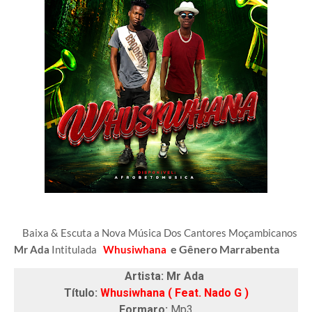
Baixa & Escuta a Nova Música Dos Cantores Moçambicanos
e Gênero
Marrabenta
Mr Ada
Intitulada
Whusiwhana
Artista: Mr Ada
Título:
Whusiwhana ( Feat. Nado G )
Formaro:
Mp3