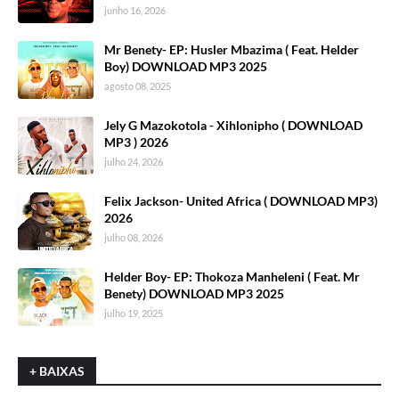
junho 16, 2026
Mr Benety- EP: Husler Mbazima ( Feat. Helder
Boy) DOWNLOAD MP3 2025
agosto 08, 2025
Jely G Mazokotola - Xihlonipho ( DOWNLOAD
MP3 ) 2026
julho 24, 2026
Felix Jackson- United Africa ( DOWNLOAD MP3)
2026
julho 08, 2026
Helder Boy- EP: Thokoza Manheleni ( Feat. Mr
Benety) DOWNLOAD MP3 2025
julho 19, 2025
+ BAIXAS