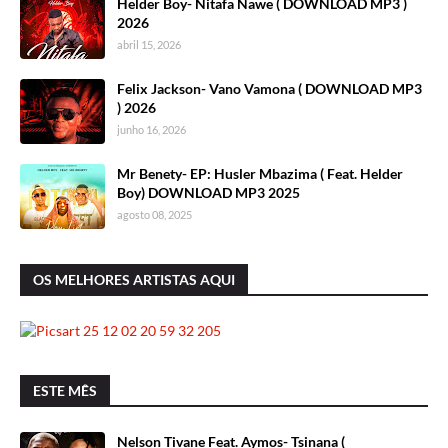
Helder Boy- Nitafa Nawe ( DOWNLOAD MP3 )
2026
abril 15, 2026
Felix Jackson- Vano Vamona ( DOWNLOAD MP3
) 2026
junho 16, 2026
Mr Benety- EP: Husler Mbazima ( Feat. Helder
Boy) DOWNLOAD MP3 2025
agosto 08, 2025
OS MELHORES ARTISTAS AQUI
ESTE MÊS
Nelson Tivane Feat. Aymos- Tsinana (