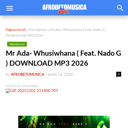
Página inicial
Marrabenta
Mr Ada- Whusiwhana ( Feat. Nado G )
DOWNLOAD MP3 2026
Marrabenta
Mr Ada- Whusiwhana ( Feat. Nado G
) DOWNLOAD MP3 2026
by
AFROBETOMUSICA
-
junho 12, 2026
0
Afro House • Pop • Naija