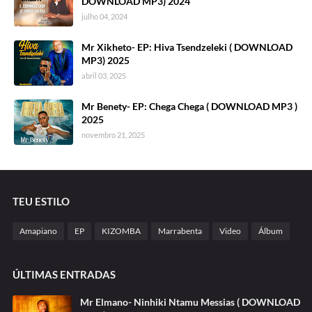
DOWNLOAD MP3) 2024
julho 04, 2024
Mr Xikheto- EP: Hiva Tsendzeleki ( DOWNLOAD
MP3) 2025
abril 03, 2025
Mr Benety- EP: Chega Chega ( DOWNLOAD MP3 )
2025
novembro 21, 2025
TEU ESTILO
Amapiano
EP
KIZOMBA
Marrabenta
Video
Álbum
ÚLTIMAS ENTRADAS
Mr Elmano- Ninhiki Ntamu Messias ( DOWNLOAD