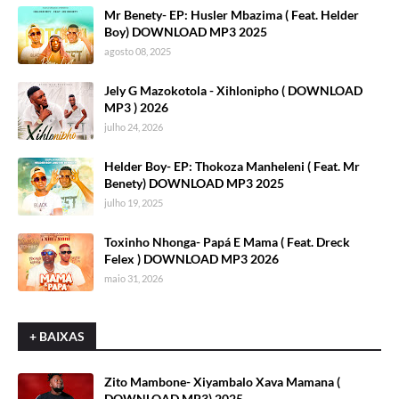
Mr Benety- EP: Husler Mbazima ( Feat. Helder
Boy) DOWNLOAD MP3 2025
agosto 08, 2025
Jely G Mazokotola - Xihlonipho ( DOWNLOAD
MP3 ) 2026
julho 24, 2026
Helder Boy- EP: Thokoza Manheleni ( Feat. Mr
Benety) DOWNLOAD MP3 2025
julho 19, 2025
Toxinho Nhonga- Papá E Mama ( Feat. Dreck
Felex ) DOWNLOAD MP3 2026
maio 31, 2026
+ BAIXAS
Zito Mambone- Xiyambalo Xava Mamana (
DOWNLOAD MP3) 2025