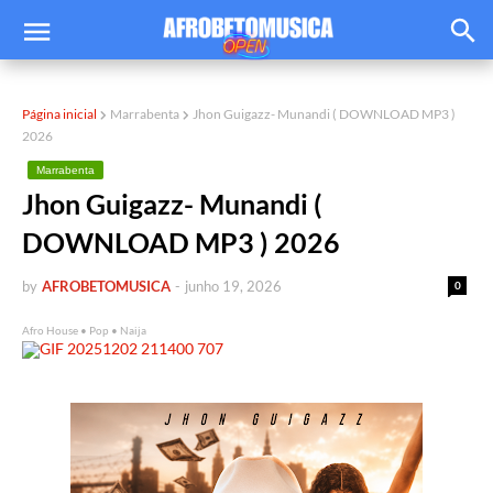
Página inicial
Marrabenta
Jhon Guigazz- Munandi ( DOWNLOAD MP3 )
2026
Marrabenta
Jhon Guigazz- Munandi (
DOWNLOAD MP3 ) 2026
by
AFROBETOMUSICA
-
junho 19, 2026
0
Afro House • Pop • Naija