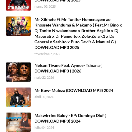
março 03, 2025
Mr Xikheto Ft Mr Tonito- Homenagem ao
Khossete Wanduma & Makamo ( Feat.Mr Bino x
Dj Tonito N'walambane x Brother Argélio x Dj
Maparati x Dr Panguito x Zola-Zola k1 x Ds
General x Sashito x Puto Devi's & Manuel G )
DOWNLOAD MP3 2025
fevereiro 07, 2025
Nelson Tivane Feat. Aymos- Tsinana (
DOWNLOAD MP3 ) 2026
maio 22, 2026
Mr Bow- Muleza (DOWNLOAD MP3) 2024
abril 30, 2024
Makwirrine Baloyi- EP: Domingo Diof (
DOWNLOAD MP3) 2024
julho 04, 2024