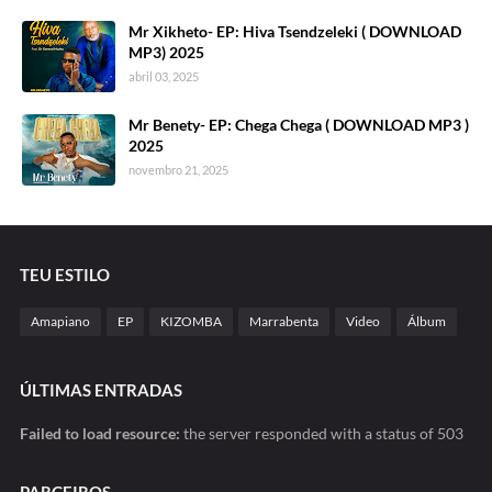
Mr Xikheto- EP: Hiva Tsendzeleki ( DOWNLOAD
MP3) 2025
abril 03, 2025
Mr Benety- EP: Chega Chega ( DOWNLOAD MP3 )
2025
novembro 21, 2025
TEU ESTILO
Amapiano
EP
KIZOMBA
Marrabenta
Video
Álbum
ÚLTIMAS ENTRADAS
Failed to load resource:
the server responded with a status of 503