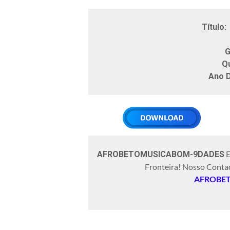
Ar
Título:
G
Q
Ano 
E
AFROBETOMUSICABOM-9DADES
Fronteira! Nosso Conta
AFROBE