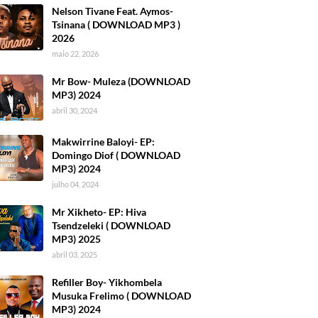
Nelson Tivane Feat. Aymos-
Tsinana ( DOWNLOAD MP3 )
2026
maio 22, 2026
Mr Bow- Muleza (DOWNLOAD
MP3) 2024
abril 30, 2024
Makwirrine Baloyi- EP:
Domingo Diof ( DOWNLOAD
MP3) 2024
julho 04, 2024
Mr Xikheto- EP: Hiva
Tsendzeleki ( DOWNLOAD
MP3) 2025
abril 03, 2025
Refiller Boy- Yikhombela
Musuka Frelimo ( DOWNLOAD
MP3) 2024