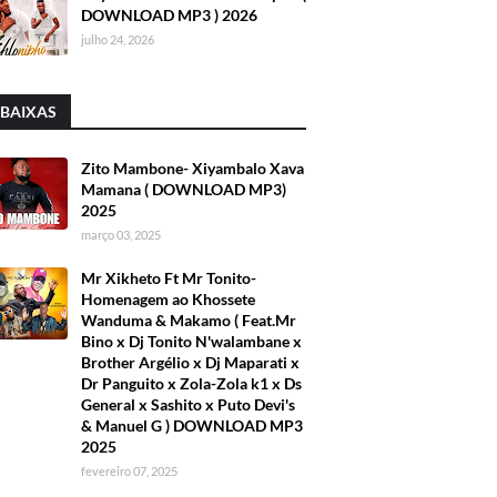
DOWNLOAD MP3 ) 2026
julho 24, 2026
 BAIXAS
Zito Mambone- Xiyambalo Xava
Mamana ( DOWNLOAD MP3)
2025
março 03, 2025
Mr Xikheto Ft Mr Tonito-
Homenagem ao Khossete
Wanduma & Makamo ( Feat.Mr
Bino x Dj Tonito N'walambane x
Brother Argélio x Dj Maparati x
Dr Panguito x Zola-Zola k1 x Ds
General x Sashito x Puto Devi's
& Manuel G ) DOWNLOAD MP3
2025
fevereiro 07, 2025