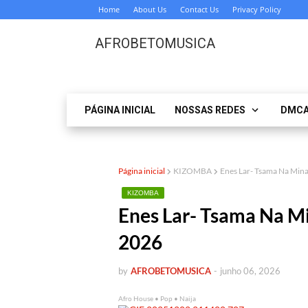
Home
About Us
Contact Us
Privacy Policy
AFROBETOMUSICA
PÁGINA INICIAL
NOSSAS REDES
DMC
Página inicial
KIZOMBA
Enes Lar- Tsama Na Mi
KIZOMBA
Enes Lar- Tsama Na 
2026
by
AFROBETOMUSICA
-
junho 06, 2026
Afro House • Pop • Naija