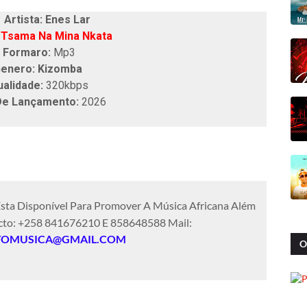
tista: Enes Lar
Tsama Na Mina Nkata
Formaro:
Mp3
enero: Kizomba
ualidade:
320kbps
De Lançamento:
2026
sta Disponível Para Promover A Música Africana Além
cto: +258 841676210 E 858648588 Mail:
TOMUSICA@GMAIL.COM
O