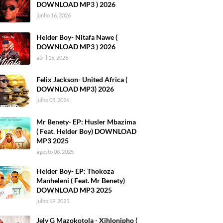
DOWNLOAD MP3 ) 2026
junho 16, 2026
Helder Boy- Nitafa Nawe (
DOWNLOAD MP3 ) 2026
abril 15, 2026
Felix Jackson- United Africa (
DOWNLOAD MP3) 2026
julho 08, 2026
Mr Benety- EP: Husler Mbazima
( Feat. Helder Boy) DOWNLOAD
MP3 2025
agosto 08, 2025
Helder Boy- EP: Thokoza
Manheleni ( Feat. Mr Benety)
DOWNLOAD MP3 2025
julho 19, 2025
Jely G Mazokotola - Xihlonipho (