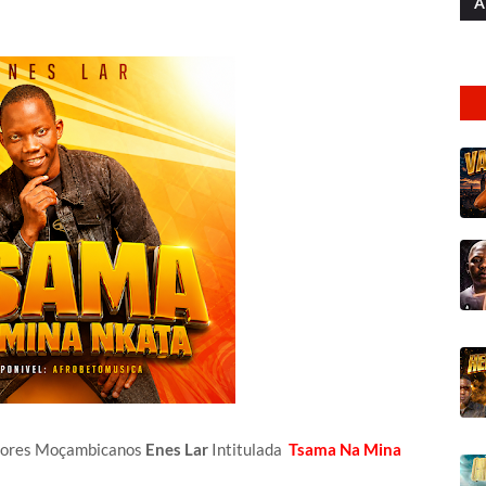
A
ntores Moçambicanos
Enes Lar
Intitulada
Tsama Na Mina