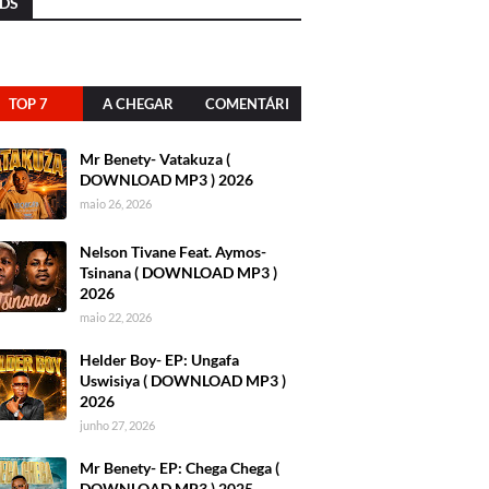
DS
TOP 7
A CHEGAR
COMENTÁRI
OS
Mr Benety- Vatakuza (
DOWNLOAD MP3 ) 2026
maio 26, 2026
Nelson Tivane Feat. Aymos-
Tsinana ( DOWNLOAD MP3 )
2026
maio 22, 2026
Helder Boy- EP: Ungafa
Uswisiya ( DOWNLOAD MP3 )
2026
junho 27, 2026
Mr Benety- EP: Chega Chega (
DOWNLOAD MP3 ) 2025