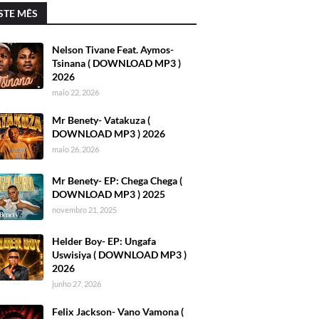
STE MÊS
Nelson Tivane Feat. Aymos-
Tsinana ( DOWNLOAD MP3 )
2026
maio 22, 2026
Mr Benety- Vatakuza (
DOWNLOAD MP3 ) 2026
maio 26, 2026
Mr Benety- EP: Chega Chega (
DOWNLOAD MP3 ) 2025
novembro 21, 2025
Helder Boy- EP: Ungafa
Uswisiya ( DOWNLOAD MP3 )
2026
junho 27, 2026
Felix Jackson- Vano Vamona (