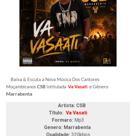
Baixa & Escuta a Nova Música Dos Cantores
e Gênero
Moçambicanos
CSB
Intitulada
Va Vasati
Marrabenta
Artista: CSB
Título:
Va Vasati
Formaro:
Mp3
Genero: Marrabenta
Qualidade:
320kbps