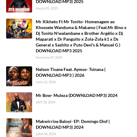
DOWNLOAD MP3) 2025
março 03, 2025
Mr Xikheto Ft Mr Tonito- Homenagem ao
Khossete Wanduma & Makamo ( Feat.Mr Bino x
Dj Tonito N'walambane x Brother Argélio x Dj
Maparati x Dr Panguito x Zola-Zola k1 x Ds
General x Sashito x Puto Devi's & Manuel G )
DOWNLOAD MP3 2025
fevereiro 07, 2025
Nelson Tivane Feat. Aymos- Tsinana (
DOWNLOAD MP3 ) 2026
maio 22, 2026
Mr Bow- Muleza (DOWNLOAD MP3) 2024
abril 30, 2024
Makwirrine Baloyi- EP: Domingo Diof (
DOWNLOAD MP3) 2024
julho 04, 2024