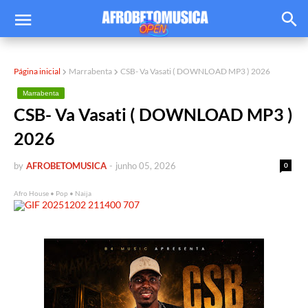
Página inicial
Marrabenta
CSB- Va Vasati ( DOWNLOAD MP3 ) 2026
Marrabenta
CSB- Va Vasati ( DOWNLOAD MP3 )
2026
by
AFROBETOMUSICA
-
junho 05, 2026
0
Afro House • Pop • Naija