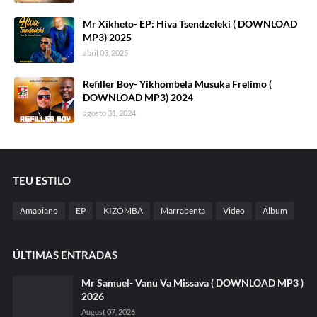
Mr Xikheto- EP: Hiva Tsendzeleki ( DOWNLOAD
MP3) 2025
abril 03, 2025
Refiller Boy- Yikhombela Musuka Frelimo (
DOWNLOAD MP3) 2024
agosto 31, 2024
TEU ESTILO
Amapiano
EP
KIZOMBA
Marrabenta
Video
Álbum
ÚLTIMAS ENTRADAS
Mr Samuel- Vanu Va Missava ( DOWNLOAD MP3 )
2026
August 07, 2026