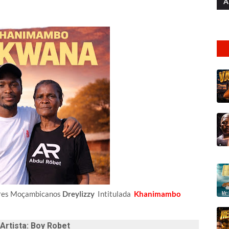
A
ores Moçambicanos
Dreylizzy
Intitulada
Khanimambo
tista: Boy Robet