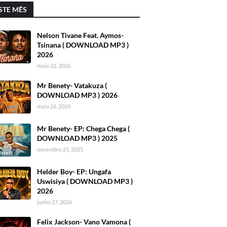
STE MÊS
Nelson Tivane Feat. Aymos-
Tsinana ( DOWNLOAD MP3 )
2026
maio 22, 2026
Mr Benety- Vatakuza (
DOWNLOAD MP3 ) 2026
maio 26, 2026
Mr Benety- EP: Chega Chega (
DOWNLOAD MP3 ) 2025
novembro 21, 2025
Helder Boy- EP: Ungafa
Uswisiya ( DOWNLOAD MP3 )
2026
junho 27, 2026
Felix Jackson- Vano Vamona (