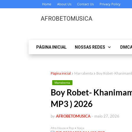
Home
About Us
Contact Us
Privacy Policy
AFROBETOMUSICA
PÁGINA INICIAL
NOSSAS REDES
DMC
Página inicial
Marrabenta
Boy Robet- Khanima
Marrabenta
Boy Robet- Khanim
MP3 ) 2026
by
AFROBETOMUSICA
-
maio 27, 2026
Afro House • Pop • Naija