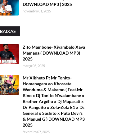
DOWNLOAD MP3 ) 2025
novembro 01, 2025
 BAIXAS
Zito Mambone- Xiyambalo Xava
Mamana ( DOWNLOAD MP3)
2025
março 03, 2025
Mr Xikheto Ft Mr Tonito-
Homenagem ao Khossete
Wanduma & Makamo ( Feat.Mr
Bino x Dj Tonito N'walambane x
Brother Argélio x Dj Maparati x
Dr Panguito x Zola-Zola k1 x Ds
General x Sashito x Puto Devi's
& Manuel G ) DOWNLOAD MP3
2025
fevereiro 07, 2025