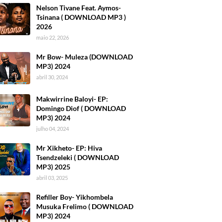
Nelson Tivane Feat. Aymos-
Tsinana ( DOWNLOAD MP3 )
2026
maio 22, 2026
Mr Bow- Muleza (DOWNLOAD
MP3) 2024
abril 30, 2024
Makwirrine Baloyi- EP:
Domingo Diof ( DOWNLOAD
MP3) 2024
julho 04, 2024
Mr Xikheto- EP: Hiva
Tsendzeleki ( DOWNLOAD
MP3) 2025
abril 03, 2025
Refiller Boy- Yikhombela
Musuka Frelimo ( DOWNLOAD
MP3) 2024