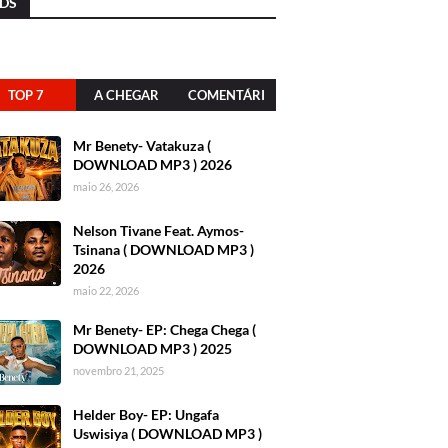
DS
TOP 7
A CHEGAR
COMENTÁRI
OS
Mr Benety- Vatakuza (
DOWNLOAD MP3 ) 2026
maio 26, 2026
Nelson Tivane Feat. Aymos-
Tsinana ( DOWNLOAD MP3 )
2026
maio 22, 2026
Mr Benety- EP: Chega Chega (
DOWNLOAD MP3 ) 2025
novembro 21, 2025
Helder Boy- EP: Ungafa
Uswisiya ( DOWNLOAD MP3 )