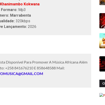
Khanimambo Kokwana
Formaro:
Mp3
nero: Marrabenta
alidade:
320kbps
De Lançamento:
2026
sta Disponível Para Promover A Música Africana Além
ato: +258 841676210 E 858648588 Mail:
TOMUSICA@GMAIL.COM
O