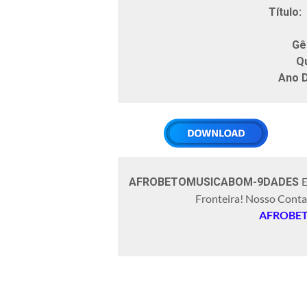
Título:
Gê
Qu
Ano 
E
AFROBETOMUSICABOM-9DADES
Fronteira! Nosso Cont
AFROBE