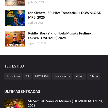
julho 04, 2024
Mr Xikheto- EP: Hiva Tsendzeleki ( DOWNLOAD
MP3) 2025
abril 03, 2025
Refiller Boy- Yikhombela Musuka Frelimo (
DOWNLOAD MP3) 2024
agosto 31, 2024
TEU ESTILO
Amapiano
EP
KIZOMBA
Marrabenta
Video
Álbum
ÚLTIMAS ENTRADAS
Mr Samuel- Vanu Va Missava ( DOWNLOAD MP3 )
2026