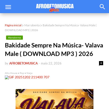
Página inicial
Marrabenta
Bakidade Sempre Na Música- Valava Male (
DOWNLOAD MP3 ) 2026
Marrabenta
Bakidade Sempre Na Música- Valava
Male ( DOWNLOAD MP3 ) 2026
by
AFROBETOMUSICA
-
maio 22, 2026
0
Afro House • Pop • Naija