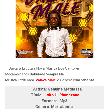
Baixa & Escuta a Nova Música Dos Cantores
Moçambicanos
Bakidade Sempre Na
e Gênero
Marrabenta
Música
Intitulada
Valava Male
Artista: Genuine Matuassa
Título:
Loko Hi Rhandzana
Formaro:
Mp3
Genero: Marrabenta