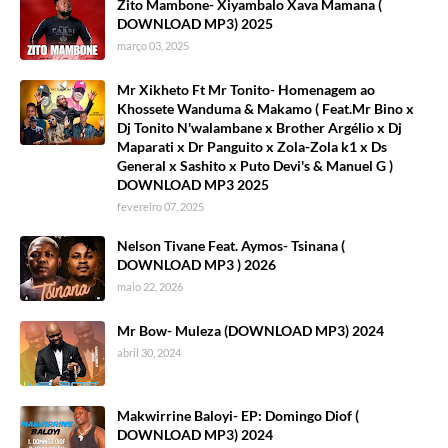
Zito Mambone- Xiyambalo Xava Mamana (
DOWNLOAD MP3) 2025
março 03, 2025
Mr Xikheto Ft Mr Tonito- Homenagem ao
Khossete Wanduma & Makamo ( Feat.Mr Bino x
Dj Tonito N'walambane x Brother Argélio x Dj
Maparati x Dr Panguito x Zola-Zola k1 x Ds
General x Sashito x Puto Devi's & Manuel G )
DOWNLOAD MP3 2025
fevereiro 07, 2025
Nelson Tivane Feat. Aymos- Tsinana (
DOWNLOAD MP3 ) 2026
maio 22, 2026
Mr Bow- Muleza (DOWNLOAD MP3) 2024
abril 30, 2024
Makwirrine Baloyi- EP: Domingo Diof (
DOWNLOAD MP3) 2024