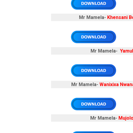
Mr Mamela-
Khensani B
Mr Mamela-
Yamuk
Mr Mamela-
Wanixixa Nwana
Mr Mamela-
Mujol