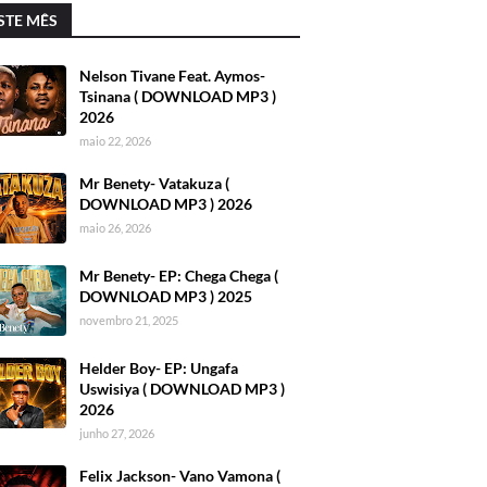
STE MÊS
Nelson Tivane Feat. Aymos-
Tsinana ( DOWNLOAD MP3 )
2026
maio 22, 2026
Mr Benety- Vatakuza (
DOWNLOAD MP3 ) 2026
maio 26, 2026
Mr Benety- EP: Chega Chega (
DOWNLOAD MP3 ) 2025
novembro 21, 2025
Helder Boy- EP: Ungafa
Uswisiya ( DOWNLOAD MP3 )
2026
junho 27, 2026
Felix Jackson- Vano Vamona (