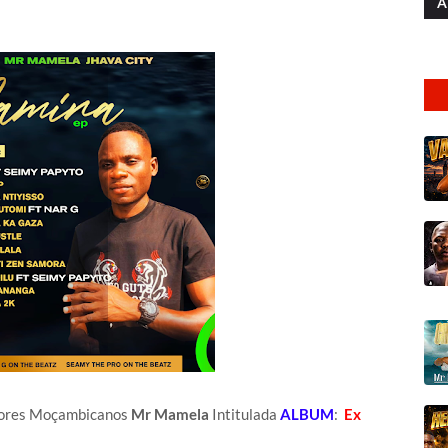
A
tores Moçambicanos
Mr Mamela
Intitulada
ALBUM
:
Ex