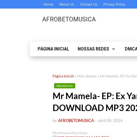
Home
About Us
Contact Us
Privacy Policy
AFROBETOMUSICA
PÁGINA INICIAL
NOSSAS REDES
DMC
Página inicial
Marrabenta
Mr Mamela- EP: Ex Ya
Marrabenta
Mr Mamela- EP: Ex Yam
DOWNLOAD MP3 20
by
AFROBETOMUSICA
-
abril 08, 2026
Afro House • Pop • Naija