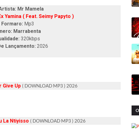
tista: Mr Mamela
 Ex Yamina ( Feat. Seimy Papyto )
Formaro:
Mp3
nero: Marrabenta
ualidade:
320kbps
De Lançamento:
2026
 Give Up
( DOWNLOAD MP3 ) 2026
O
u La Ntiyisso
( DOWNLOAD MP3 ) 2026