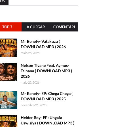
DS
TOP 7
A CHEGAR
COMENTÁRI
OS
Mr Benety- Vatakuza (
DOWNLOAD MP3 ) 2026
maio 26, 2026
Nelson Tivane Feat. Aymos-
Tsinana ( DOWNLOAD MP3 )
2026
maio 22, 2026
Mr Benety- EP: Chega Chega (
DOWNLOAD MP3 ) 2025
novembro 21, 2025
Helder Boy- EP: Ungafa
Uswisiya ( DOWNLOAD MP3 )