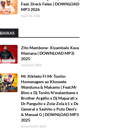
Feat. Dreck Felex ) DOWNLOAD
MP3 2026
maio 31, 2026
 BAIXAS
Zito Mambone- Xiyambalo Xava
Mamana ( DOWNLOAD MP3)
2025
março 03, 2025
Mr Xikheto Ft Mr Tonito-
Homenagem ao Khossete
Wanduma & Makamo ( Feat.Mr
Bino x Dj Tonito N'walambane x
Brother Argélio x Dj Maparati x
Dr Panguito x Zola-Zola k1 x Ds
General x Sashito x Puto Devi's
& Manuel G ) DOWNLOAD MP3
2025
fevereiro 07, 2025