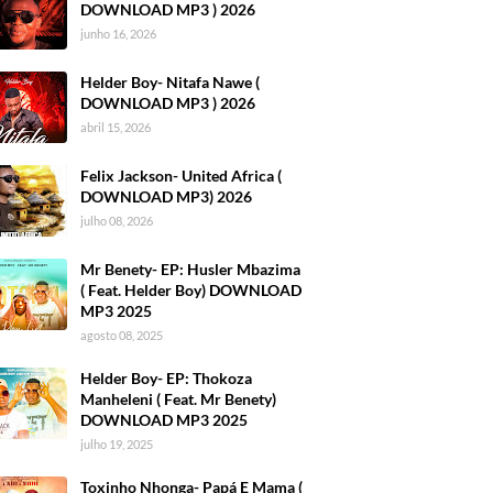
DOWNLOAD MP3 ) 2026
junho 16, 2026
Helder Boy- Nitafa Nawe (
DOWNLOAD MP3 ) 2026
abril 15, 2026
Felix Jackson- United Africa (
DOWNLOAD MP3) 2026
julho 08, 2026
Mr Benety- EP: Husler Mbazima
( Feat. Helder Boy) DOWNLOAD
MP3 2025
agosto 08, 2025
Helder Boy- EP: Thokoza
Manheleni ( Feat. Mr Benety)
DOWNLOAD MP3 2025
julho 19, 2025
Toxinho Nhonga- Papá E Mama (