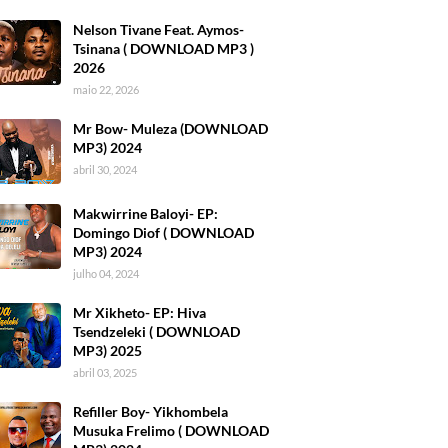
Nelson Tivane Feat. Aymos-
Tsinana ( DOWNLOAD MP3 )
2026
maio 22, 2026
Mr Bow- Muleza (DOWNLOAD
MP3) 2024
abril 30, 2024
Makwirrine Baloyi- EP:
Domingo Diof ( DOWNLOAD
MP3) 2024
julho 04, 2024
Mr Xikheto- EP: Hiva
Tsendzeleki ( DOWNLOAD
MP3) 2025
abril 03, 2025
Refiller Boy- Yikhombela
Musuka Frelimo ( DOWNLOAD