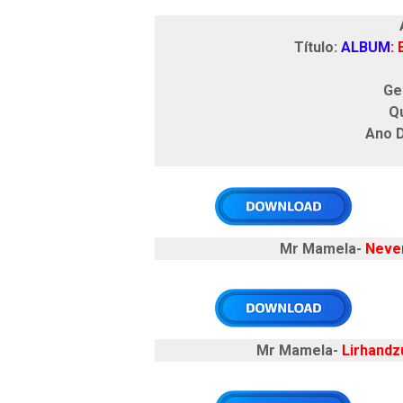
Ar
Título:
ALBUM
:
Ge
Q
Ano 
Mr Mamela-
Never
Mr Mamela-
Lirhandz