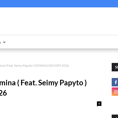
A
mina ( Feat. Seimy Papyto ) DOWNLOAD MP3 2026
S
ina ( Feat. Seimy Papyto )
26
0