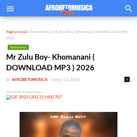
Página inicial
Marrabenta
Mr Zulu Boy- Khomanani ( DOWNLOAD MP3 )
2026
Marrabenta
Mr Zulu Boy- Khomanani (
DOWNLOAD MP3 ) 2026
by
AFROBETOMUSICA
-
março 13, 2026
0
Afro House • Pop • Naija