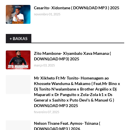
Cesarito- Xidontane ( DOWNLOAD MP3 ) 2025
novembro 01, 2025
+ BAIXAS
Zito Mambone- Xiyambalo Xava Mamana (
DOWNLOAD MP3) 2025
março 03, 2025
Mr Xikheto Ft Mr Tonito- Homenagem ao
Khossete Wanduma & Makamo ( Feat.Mr Bino x
Dj Tonito N'walambane x Brother Argélio x Dj
Maparati x Dr Panguito x Zola-Zola k1 x Ds
General x Sashito x Puto Devi's & Manuel G )
DOWNLOAD MP3 2025
fevereiro 07, 2025
Nelson Tivane Feat. Aymos- Tsinana (
DOWNLOAD MP3 ) 2026