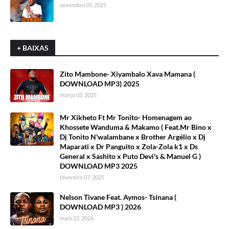
novembro 01, 2025
+ BAIXAS
Zito Mambone- Xiyambalo Xava Mamana (
DOWNLOAD MP3) 2025
março 03, 2025
Mr Xikheto Ft Mr Tonito- Homenagem ao
Khossete Wanduma & Makamo ( Feat.Mr Bino x
Dj Tonito N'walambane x Brother Argélio x Dj
Maparati x Dr Panguito x Zola-Zola k1 x Ds
General x Sashito x Puto Devi's & Manuel G )
DOWNLOAD MP3 2025
fevereiro 07, 2025
Nelson Tivane Feat. Aymos- Tsinana (
DOWNLOAD MP3 ) 2026
maio 22, 2026