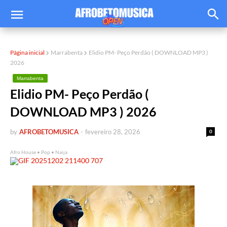
Página inicial
Marrabenta
Elidio PM- Peço Perdão ( DOWNLOAD MP3 )
2026
Marrabenta
Elidio PM- Peço Perdão (
DOWNLOAD MP3 ) 2026
by
AFROBETOMUSICA
-
fevereiro 28, 2026
0
Afro House • Pop • Naija