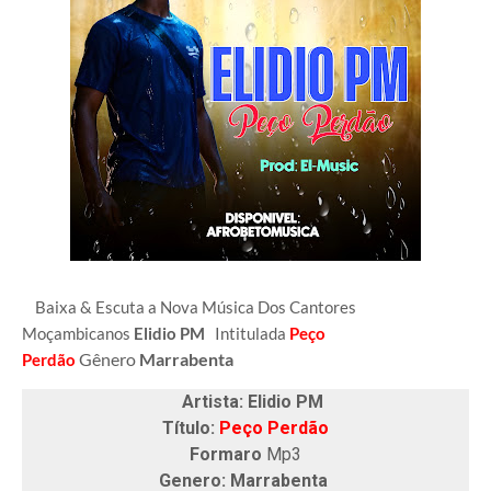
Baixa & Escuta a Nova Música Dos Cantores
Moçambicanos
Elidio PM
Intitulada
Peço
Gênero
Marrabenta
Perdão
Artista: Elidio PM
Título:
Peço Perdão
Formaro
Mp3
Genero: Marrabenta