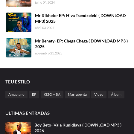
julho 04, 2024
Mr Xikheto- EP: Hiva Tsendzeleki ( DOWNLOAD
MP3) 2025
abril 03, 2025
Mr Benety- EP: Chega Chega ( DOWNLOAD MP3 )
2025
novembro 21, 2025
TEU ESTILO
Amapiano
EP
KIZOMBA
Marrabenta
Video
Álbum
ÚLTIMAS ENTRADAS
Boy Beto- Vala Kunidlaya ( DOWNLOAD MP3 )
2026