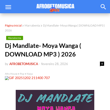
Página inicial
Marrabenta
Dj Mandlate- Moya Wanga ( DOWNLOAD MP3 )
2026
Marrabenta
Dj Mandlate- Moya Wanga (
DOWNLOAD MP3 ) 2026
by
AFROBETOMUSICA
-
fevereiro 28, 2026
0
Afro House • Pop • Naija