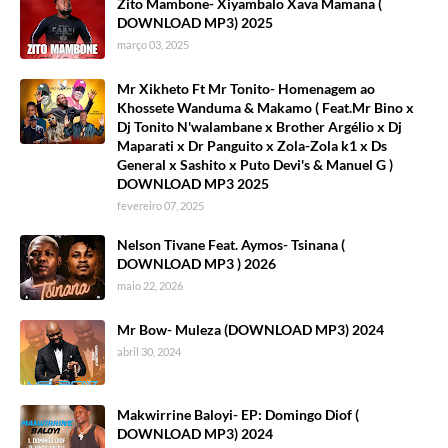
Zito Mambone- Xiyambalo Xava Mamana (
DOWNLOAD MP3) 2025
março 03, 2025
Mr Xikheto Ft Mr Tonito- Homenagem ao
Khossete Wanduma & Makamo ( Feat.Mr Bino x
Dj Tonito N'walambane x Brother Argélio x Dj
Maparati x Dr Panguito x Zola-Zola k1 x Ds
General x Sashito x Puto Devi's & Manuel G )
DOWNLOAD MP3 2025
fevereiro 07, 2025
Nelson Tivane Feat. Aymos- Tsinana (
DOWNLOAD MP3 ) 2026
maio 22, 2026
Mr Bow- Muleza (DOWNLOAD MP3) 2024
abril 30, 2024
Makwirrine Baloyi- EP: Domingo Diof (
DOWNLOAD MP3) 2024