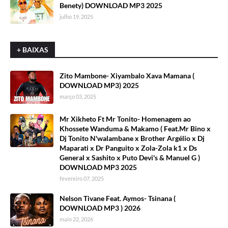
Benety) DOWNLOAD MP3 2025
julho 19, 2025
+ BAIXAS
Zito Mambone- Xiyambalo Xava Mamana (
DOWNLOAD MP3) 2025
março 03, 2025
Mr Xikheto Ft Mr Tonito- Homenagem ao
Khossete Wanduma & Makamo ( Feat.Mr Bino x
Dj Tonito N'walambane x Brother Argélio x Dj
Maparati x Dr Panguito x Zola-Zola k1 x Ds
General x Sashito x Puto Devi's & Manuel G )
DOWNLOAD MP3 2025
fevereiro 07, 2025
Nelson Tivane Feat. Aymos- Tsinana (
DOWNLOAD MP3 ) 2026
maio 22, 2026