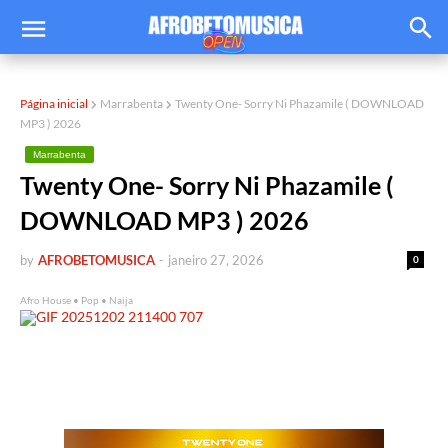
Página inicial
Marrabenta
Twenty One- Sorry Ni Phazamile ( DOWNLOAD
MP3 ) 2026
Marrabenta
Twenty One- Sorry Ni Phazamile (
DOWNLOAD MP3 ) 2026
by
AFROBETOMUSICA
-
janeiro 27, 2026
0
Afro House • Pop • Naija