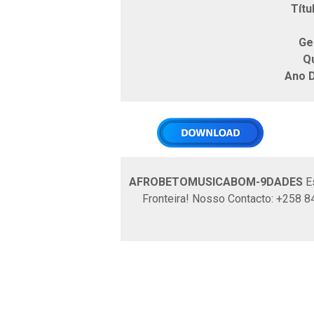
Títu
Ge
Q
Ano 
AFROBETOMUSICABOM-9DADES
Es
Fronteira! Nosso Contacto: +258 