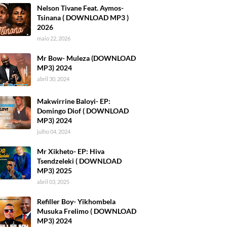
Nelson Tivane Feat. Aymos-
Tsinana ( DOWNLOAD MP3 )
2026
maio 22, 2026
Mr Bow- Muleza (DOWNLOAD
MP3) 2024
abril 30, 2024
Makwirrine Baloyi- EP:
Domingo Diof ( DOWNLOAD
MP3) 2024
julho 04, 2024
Mr Xikheto- EP: Hiva
Tsendzeleki ( DOWNLOAD
MP3) 2025
abril 03, 2025
Refiller Boy- Yikhombela
Musuka Frelimo ( DOWNLOAD
MP3) 2024