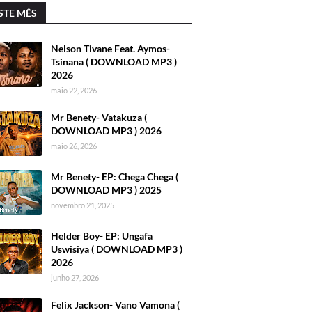
STE MÊS
Nelson Tivane Feat. Aymos-
Tsinana ( DOWNLOAD MP3 )
2026
maio 22, 2026
Mr Benety- Vatakuza (
DOWNLOAD MP3 ) 2026
maio 26, 2026
Mr Benety- EP: Chega Chega (
DOWNLOAD MP3 ) 2025
novembro 21, 2025
Helder Boy- EP: Ungafa
Uswisiya ( DOWNLOAD MP3 )
2026
junho 27, 2026
Felix Jackson- Vano Vamona (