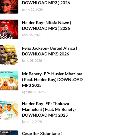
DOWNLOAD MP3 ) 2026
junho 16, 2026
Helder Boy- Nitafa Nawe (
DOWNLOAD MP3 ) 2026
abril 15, 2026
Felix Jackson- United Africa (
DOWNLOAD MP3) 2026
julho 08, 2026
Mr Benety- EP: Husler Mbazima
( Feat. Helder Boy) DOWNLOAD
MP3 2025
agosto 08, 2025
Helder Boy- EP: Thokoza
Manheleni ( Feat. Mr Benety)
DOWNLOAD MP3 2025
julho 19, 2025
Cesarito- Xidontane (