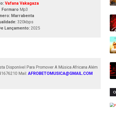
lo:
Vafana Vakagaza
Formaro
Mp3
nero: Marrabenta
ualidade:
320kbps
De Lançamento:
2025
ta Disponível Para Promover A Música Africana Além
841676210 Mail:
AFROBETOMUSICA@GMAIL.COM
O