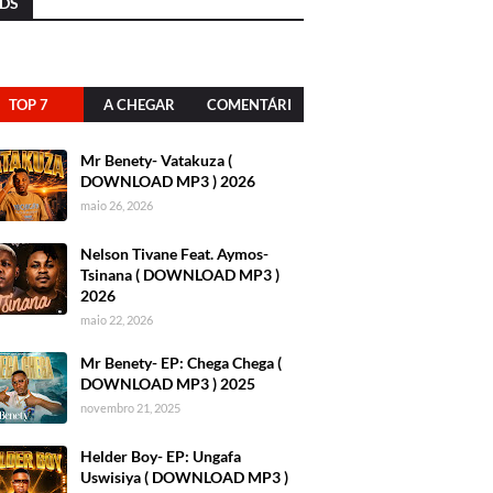
DS
TOP 7
A CHEGAR
COMENTÁRI
OS
Mr Benety- Vatakuza (
DOWNLOAD MP3 ) 2026
maio 26, 2026
Nelson Tivane Feat. Aymos-
Tsinana ( DOWNLOAD MP3 )
2026
maio 22, 2026
Mr Benety- EP: Chega Chega (
DOWNLOAD MP3 ) 2025
novembro 21, 2025
Helder Boy- EP: Ungafa
Uswisiya ( DOWNLOAD MP3 )