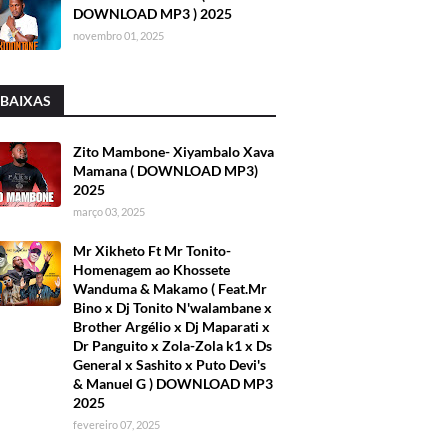
DOWNLOAD MP3 ) 2025
novembro 01, 2025
 BAIXAS
Zito Mambone- Xiyambalo Xava
Mamana ( DOWNLOAD MP3)
2025
março 03, 2025
Mr Xikheto Ft Mr Tonito-
Homenagem ao Khossete
Wanduma & Makamo ( Feat.Mr
Bino x Dj Tonito N'walambane x
Brother Argélio x Dj Maparati x
Dr Panguito x Zola-Zola k1 x Ds
General x Sashito x Puto Devi's
& Manuel G ) DOWNLOAD MP3
2025
fevereiro 07, 2025