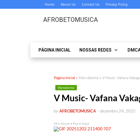
Home
About Us
Contact Us
Privacy Policy
AFROBETOMUSICA
PÁGINA INICIAL
NOSSAS REDES
DMC
Página inicial
Marrabenta
V Music- Vafana Vak
Marrabenta
V Music- Vafana Vak
by
AFROBETOMUSICA
-
dezembro 24, 2025
Afro House • Pop • Naija