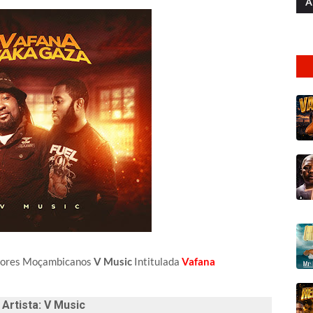
A
ntores Moçambicanos
V Music
Intitulada
Vafana
rtista: V Music