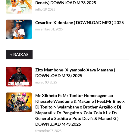
Benety) DOWNLOAD MP3 2025
julho 19, 2025
Cesarito- Xidontane ( DOWNLOAD MP3 ) 2025
novembro 01, 2025
+ BAIXAS
Zito Mambone- Xiyambalo Xava Mamana (
DOWNLOAD MP3) 2025
março 03, 2025
Mr Xikheto Ft Mr Tonito- Homenagem ao
Khossete Wanduma & Makamo ( Feat.Mr Bino x
Dj Tonito N'walambane x Brother Argélio x Dj
Maparati x Dr Panguito x Zola-Zola k1 x Ds
General x Sashito x Puto Devi's & Manuel G )
DOWNLOAD MP3 2025
fevereiro 07, 2025