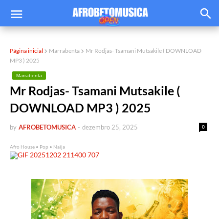
Página inicial
Marrabenta
Mr Rodjas- Tsamani Mutsakile ( DOWNLOAD
MP3 ) 2025
Marrabenta
Mr Rodjas- Tsamani Mutsakile (
DOWNLOAD MP3 ) 2025
by
AFROBETOMUSICA
-
dezembro 25, 2025
0
Afro House • Pop • Naija