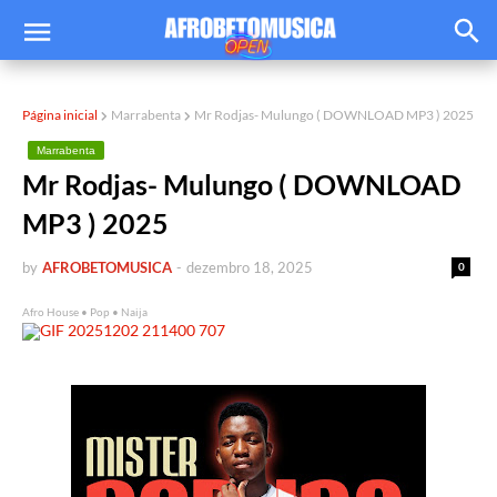
Página inicial
Marrabenta
Mr Rodjas- Mulungo ( DOWNLOAD MP3 ) 2025
Marrabenta
Mr Rodjas- Mulungo ( DOWNLOAD
MP3 ) 2025
by
AFROBETOMUSICA
-
dezembro 18, 2025
0
Afro House • Pop • Naija