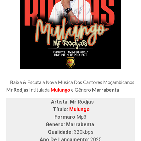
Baixa & Escuta a Nova Música Dos Cantores Moçambicanos
Gênero
Marrabenta
Mr Rodjas
Intitulada
Mulungo
e
Artista: Mr Rodjas
Título:
Mulungo
Formaro
Mp3
Genero: Marrabenta
Qualidade:
320kbps
Ano De Lançamento:
2025