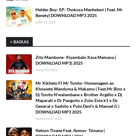
Helder Boy- EP: Thokoza Manheleni ( Feat. Mr
Benety) DOWNLOAD MP3 2025
julho 19, 2025
+ BAIXAS
Zito Mambone- Xiyambalo Xava Mamana (
DOWNLOAD MP3) 2025
março 03, 2025
Mr Xikheto Ft Mr Tonito- Homenagem ao
Khossete Wanduma & Makamo ( Feat.Mr Bino x
Dj Tonito N'walambane x Brother Argélio x Dj
Maparati x Dr Panguito x Zola-Zola k1 x Ds
General x Sashito x Puto Devi's & Manuel G )
DOWNLOAD MP3 2025
fevereiro 07, 2025
Nelson Tivane Feat. Aymos- Tsinana (