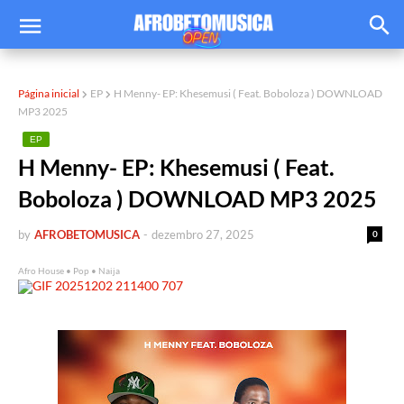
Página inicial
EP
H Menny- EP: Khesemusi ( Feat. Boboloza ) DOWNLOAD
MP3 2025
EP
H Menny- EP: Khesemusi ( Feat.
Boboloza ) DOWNLOAD MP3 2025
by
AFROBETOMUSICA
-
dezembro 27, 2025
0
Afro House • Pop • Naija