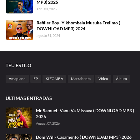
MP3) 2025
abril 03, 2025
Refiller Boy- Yikhombela Musuka Frelimo (
DOWNLOAD MP3) 2024
agosto 31, 2024
TEU ESTILO
Amapiano
EP
KIZOMBA
Marrabenta
Video
Álbum
ÚLTIMAS ENTRADAS
Mr Samuel- Vanu Va Missava ( DOWNLOAD MP3 )
2026
August 07, 2026
Dom Will- Casamento ( DOWNLOAD MP3 ) 2026