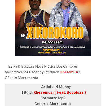
Baixa & Escuta a Nova Música Dos Cantores
e
Moçambicanos
H Menny
Intitulada
Khesemusi
Gênero
Marrabenta
Artista: H Menny
Título:
Khesemusi ( Feat. Boboloza )
Formaro:
Mp3
Genero: Marrabenta