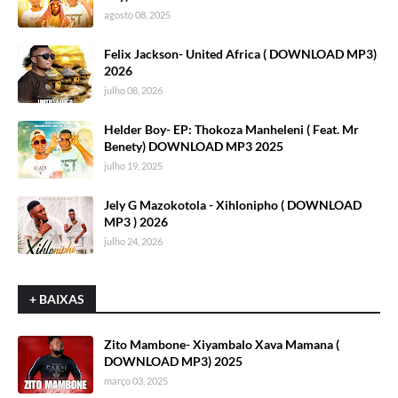
agosto 08, 2025
Felix Jackson- United Africa ( DOWNLOAD MP3)
2026
julho 08, 2026
Helder Boy- EP: Thokoza Manheleni ( Feat. Mr
Benety) DOWNLOAD MP3 2025
julho 19, 2025
Jely G Mazokotola - Xihlonipho ( DOWNLOAD
MP3 ) 2026
julho 24, 2026
+ BAIXAS
Zito Mambone- Xiyambalo Xava Mamana (
DOWNLOAD MP3) 2025
março 03, 2025