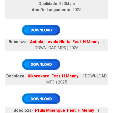
Qualidade:
320kbps
Ano De Lançamento:
2025
Boboloza
-
Anitaku Lovola Nkata Feat. H Menny
(
DOWNLOAD MP3 ) 2025
Boboloza
-
Xikorokoro Feat. H Menny
( DOWNLOAD
MP3 ) 2025
Boboloza
-
Pfula Minengue Feat. H Menny
(