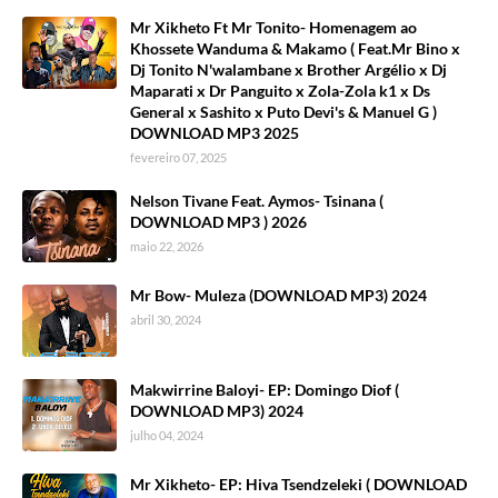
Mr Xikheto Ft Mr Tonito- Homenagem ao
Khossete Wanduma & Makamo ( Feat.Mr Bino x
Dj Tonito N'walambane x Brother Argélio x Dj
Maparati x Dr Panguito x Zola-Zola k1 x Ds
General x Sashito x Puto Devi's & Manuel G )
DOWNLOAD MP3 2025
fevereiro 07, 2025
Nelson Tivane Feat. Aymos- Tsinana (
DOWNLOAD MP3 ) 2026
maio 22, 2026
Mr Bow- Muleza (DOWNLOAD MP3) 2024
abril 30, 2024
Makwirrine Baloyi- EP: Domingo Diof (
DOWNLOAD MP3) 2024
julho 04, 2024
Mr Xikheto- EP: Hiva Tsendzeleki ( DOWNLOAD