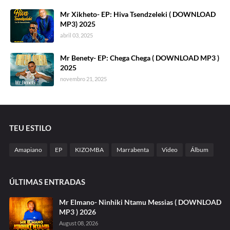
Mr Xikheto- EP: Hiva Tsendzeleki ( DOWNLOAD
MP3) 2025
abril 03, 2025
Mr Benety- EP: Chega Chega ( DOWNLOAD MP3 )
2025
novembro 21, 2025
TEU ESTILO
Amapiano
EP
KIZOMBA
Marrabenta
Video
Álbum
ÚLTIMAS ENTRADAS
Mr Elmano- Ninhiki Ntamu Messias ( DOWNLOAD
MP3 ) 2026
August 08, 2026