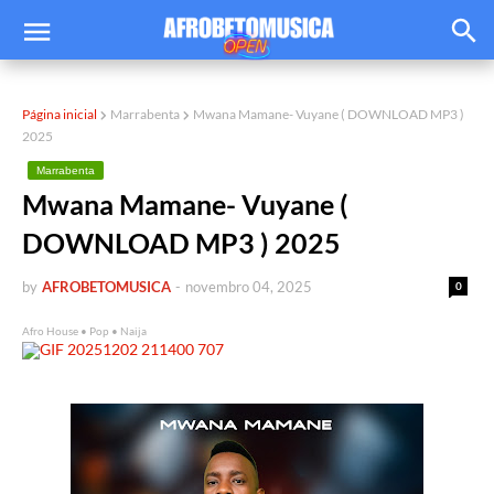
Página inicial
Marrabenta
Mwana Mamane- Vuyane ( DOWNLOAD MP3 )
2025
Marrabenta
Mwana Mamane- Vuyane (
DOWNLOAD MP3 ) 2025
by
AFROBETOMUSICA
-
novembro 04, 2025
0
Afro House • Pop • Naija