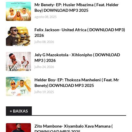
Mr Benety- EP: Husler Mbazima ( Feat. Helder
Boy) DOWNLOAD MP3 2025
agosto 08, 2025
Felix Jackson- United Africa ( DOWNLOAD MP3)
2026
julho 08, 2026
Jely G Mazokotola - Xihlonipho ( DOWNLOAD
MP3 ) 2026
julho 24, 2026
Helder Boy- EP: Thokoza Manheleni ( Feat. Mr
Benety) DOWNLOAD MP3 2025
julho 19, 2025
+ BAIXAS
Zito Mambone- Xiyambalo Xava Mamana (
DOWNLOAD MP3) 2025