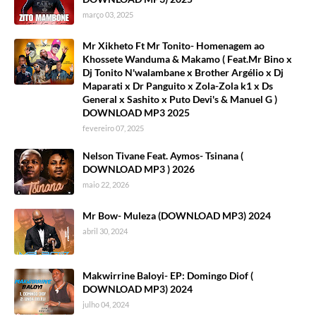
março 03, 2025
Mr Xikheto Ft Mr Tonito- Homenagem ao
Khossete Wanduma & Makamo ( Feat.Mr Bino x
Dj Tonito N'walambane x Brother Argélio x Dj
Maparati x Dr Panguito x Zola-Zola k1 x Ds
General x Sashito x Puto Devi's & Manuel G )
DOWNLOAD MP3 2025
fevereiro 07, 2025
Nelson Tivane Feat. Aymos- Tsinana (
DOWNLOAD MP3 ) 2026
maio 22, 2026
Mr Bow- Muleza (DOWNLOAD MP3) 2024
abril 30, 2024
Makwirrine Baloyi- EP: Domingo Diof (
DOWNLOAD MP3) 2024
julho 04, 2024