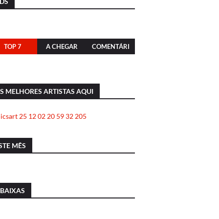
DS
TOP 7
A CHEGAR
COMENTÁRI
OS
S MELHORES ARTISTAS AQUI
STE MÊS
 BAIXAS