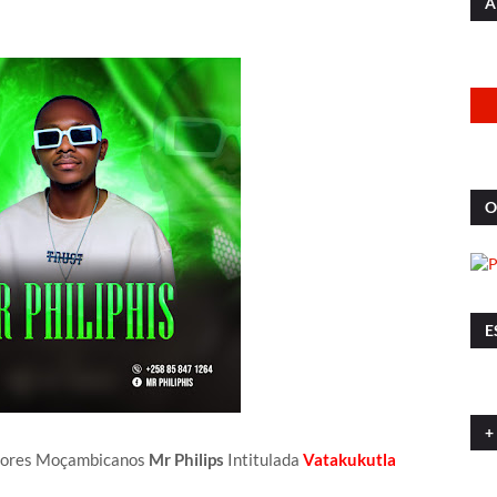
A
O
E
+
ntores Moçambicanos
Mr Philips
Intitulada
Vatakukutla