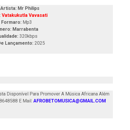
tista: Mr Philips
:
Vatakukutla Vavasati
Formaro:
Mp3
nero: Marrabenta
ualidade:
320kbps
De Lançamento:
2025
ta Disponível Para Promover A Música Africana Além
58648588 E Mail:
AFROBETOMUSICA@GMAIL.COM