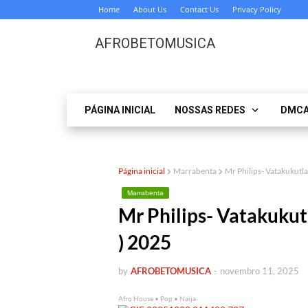
Home
About Us
Contact Us
Privacy Policy
AFROBETOMUSICA
PÁGINA INICIAL
NOSSAS REDES
DMC
Página inicial
Marrabenta
Mr Philips- Vatakukut
Marrabenta
Mr Philips- Vatakuk
) 2025
by
AFROBETOMUSICA
-
novembro 11, 2025
Afro House • Pop • Naija