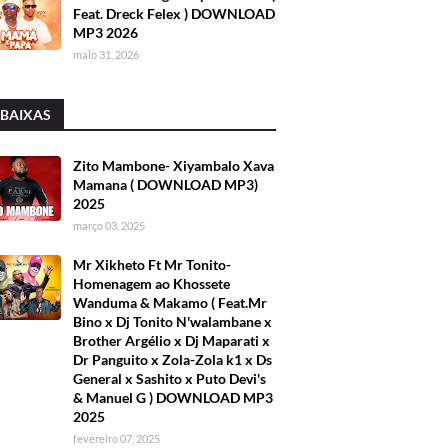
Feat. Dreck Felex ) DOWNLOAD
MP3 2026
maio 31, 2026
 BAIXAS
Zito Mambone- Xiyambalo Xava
Mamana ( DOWNLOAD MP3)
2025
março 03, 2025
Mr Xikheto Ft Mr Tonito-
Homenagem ao Khossete
Wanduma & Makamo ( Feat.Mr
Bino x Dj Tonito N'walambane x
Brother Argélio x Dj Maparati x
Dr Panguito x Zola-Zola k1 x Ds
General x Sashito x Puto Devi's
& Manuel G ) DOWNLOAD MP3
2025
fevereiro 07, 2025