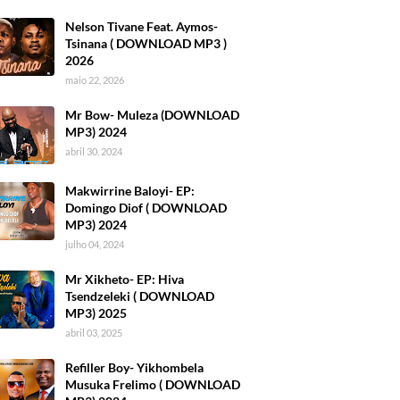
Nelson Tivane Feat. Aymos-
Tsinana ( DOWNLOAD MP3 )
2026
maio 22, 2026
Mr Bow- Muleza (DOWNLOAD
MP3) 2024
abril 30, 2024
Makwirrine Baloyi- EP:
Domingo Diof ( DOWNLOAD
MP3) 2024
julho 04, 2024
Mr Xikheto- EP: Hiva
Tsendzeleki ( DOWNLOAD
MP3) 2025
abril 03, 2025
Refiller Boy- Yikhombela
Musuka Frelimo ( DOWNLOAD