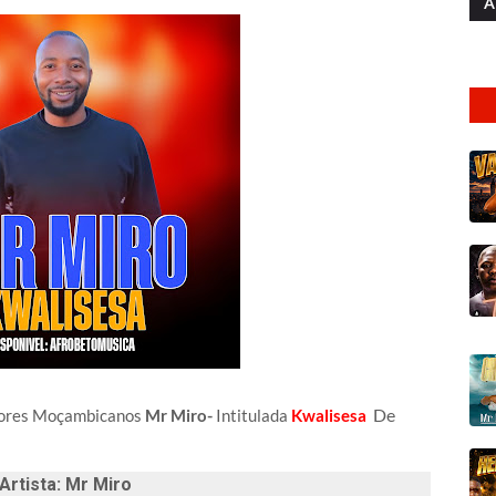
A
De
ores Moçambicanos
Mr Miro-
Intitulada
Kwalisesa
Artista: Mr Miro