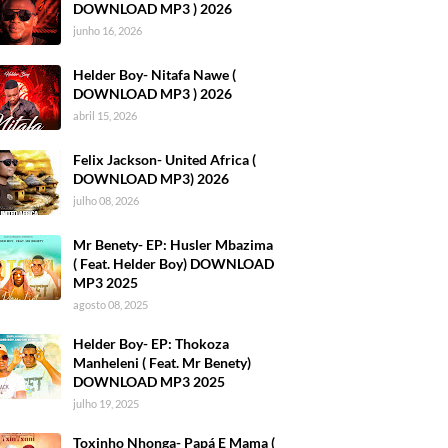
DOWNLOAD MP3 ) 2026
junho 16, 2026
Helder Boy- Nitafa Nawe (
DOWNLOAD MP3 ) 2026
abril 15, 2026
Felix Jackson- United Africa (
DOWNLOAD MP3) 2026
julho 08, 2026
Mr Benety- EP: Husler Mbazima
( Feat. Helder Boy) DOWNLOAD
MP3 2025
agosto 08, 2025
Helder Boy- EP: Thokoza
Manheleni ( Feat. Mr Benety)
DOWNLOAD MP3 2025
julho 19, 2025
Toxinho Nhonga- Papá E Mama (