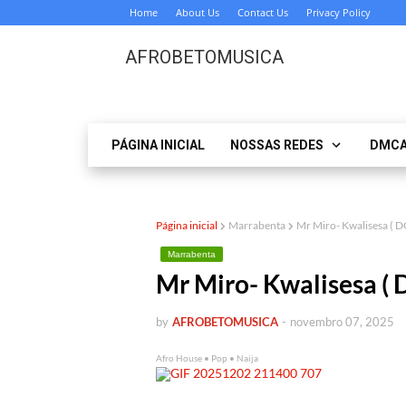
Home
About Us
Contact Us
Privacy Policy
AFROBETOMUSICA
PÁGINA INICIAL
NOSSAS REDES
DMC
Página inicial
Marrabenta
Mr Miro- Kwalisesa 
Marrabenta
Mr Miro- Kwalisesa 
by
AFROBETOMUSICA
-
novembro 07, 2025
Afro House • Pop • Naija