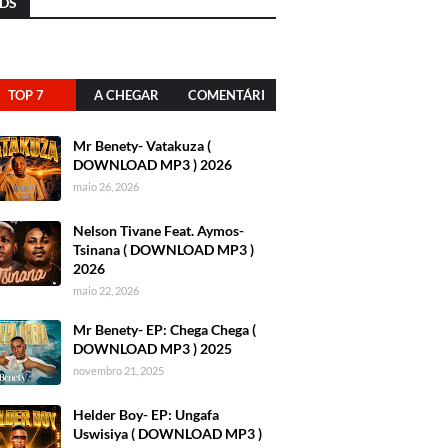
DS
TOP 7
A CHEGAR
COMENTÁRI
OS
Mr Benety- Vatakuza (
DOWNLOAD MP3 ) 2026
maio 26, 2026
Nelson Tivane Feat. Aymos-
Tsinana ( DOWNLOAD MP3 )
2026
maio 22, 2026
Mr Benety- EP: Chega Chega (
DOWNLOAD MP3 ) 2025
novembro 21, 2025
Helder Boy- EP: Ungafa
Uswisiya ( DOWNLOAD MP3 )