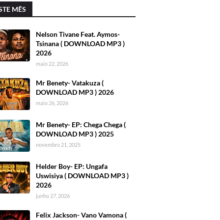
STE MÊS
Nelson Tivane Feat. Aymos-
Tsinana ( DOWNLOAD MP3 )
2026
maio 22, 2026
Mr Benety- Vatakuza (
DOWNLOAD MP3 ) 2026
maio 26, 2026
Mr Benety- EP: Chega Chega (
DOWNLOAD MP3 ) 2025
novembro 21, 2025
Helder Boy- EP: Ungafa
Uswisiya ( DOWNLOAD MP3 )
2026
junho 27, 2026
Felix Jackson- Vano Vamona (