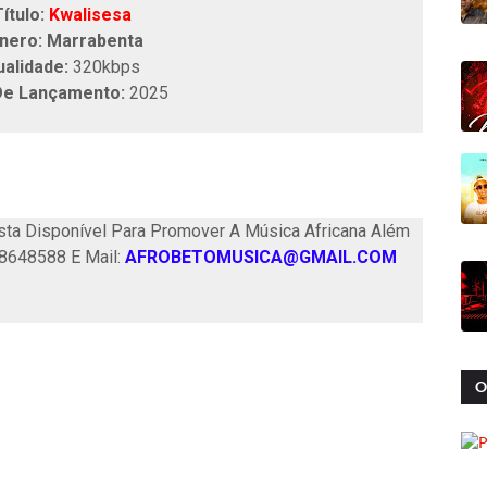
ítulo:
Kwalisesa
nero: Marrabenta
ualidade:
320kbps
De Lançamento:
2025
ta Disponível Para Promover A Música Africana Além
58648588 E Mail:
AFROBETOMUSICA@GMAIL.COM
O