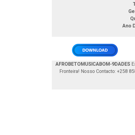
T
Ge
Q
Ano 
AFROBETOMUSICABOM-9DADES
Es
Fronteira! Nosso Contacto: +258 8