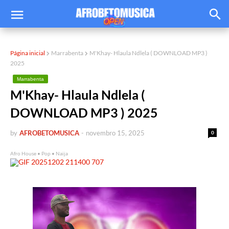
Página inicial
Marrabenta
M'Khay- Hlaula Ndlela ( DOWNLOAD MP3 )
2025
Marrabenta
M'Khay- Hlaula Ndlela (
DOWNLOAD MP3 ) 2025
by
AFROBETOMUSICA
-
novembro 15, 2025
0
Afro House • Pop • Naija