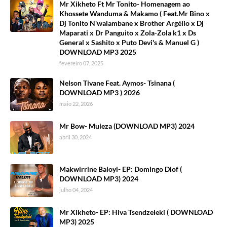
Mr Xikheto Ft Mr Tonito- Homenagem ao
Khossete Wanduma & Makamo ( Feat.Mr Bino x
Dj Tonito N'walambane x Brother Argélio x Dj
Maparati x Dr Panguito x Zola-Zola k1 x Ds
General x Sashito x Puto Devi's & Manuel G )
DOWNLOAD MP3 2025
fevereiro 07, 2025
Nelson Tivane Feat. Aymos- Tsinana (
DOWNLOAD MP3 ) 2026
maio 22, 2026
Mr Bow- Muleza (DOWNLOAD MP3) 2024
abril 30, 2024
Makwirrine Baloyi- EP: Domingo Diof (
DOWNLOAD MP3) 2024
julho 04, 2024
Mr Xikheto- EP: Hiva Tsendzeleki ( DOWNLOAD
MP3) 2025