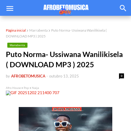
Página inicial
Marrabenta
Puto Norma- Ussiwana Wanilikisela (
DOWNLOAD MP3 ) 2025
Marrabenta
Puto Norma- Ussiwana Wanilikisela
( DOWNLOAD MP3 ) 2025
by
AFROBETOMUSICA
-
outubro 13, 2025
0
Afro House • Pop • Naija