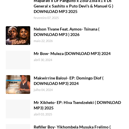
Maparati x Dr Panguito x Zola-Zola k1 x Ds
General x Sashito x Puto Devi's & Manuel G )
DOWNLOAD MP3 2025
fevereiro 07, 2025
Nelson Tivane Feat. Aymos- Tsinana (
DOWNLOAD MP3 ) 2026
maio 22, 2026
Mr Bow- Muleza (DOWNLOAD MP3) 2024
abril 30, 2024
Makwirrine Baloyi- EP: Domingo Diof (
DOWNLOAD MP3) 2024
julho 04, 2024
Mr Xikheto- EP: Hiva Tsendzeleki ( DOWNLOAD
MP3) 2025
abril 03, 2025
Refiller Boy- Yikhombela Musuka Frelimo (