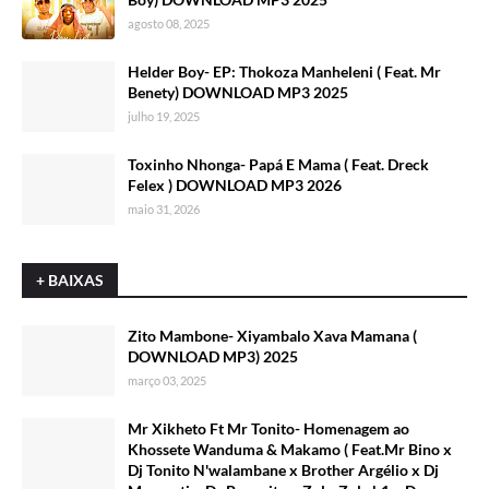
agosto 08, 2025
Helder Boy- EP: Thokoza Manheleni ( Feat. Mr
Benety) DOWNLOAD MP3 2025
julho 19, 2025
Toxinho Nhonga- Papá E Mama ( Feat. Dreck
Felex ) DOWNLOAD MP3 2026
maio 31, 2026
+ BAIXAS
Zito Mambone- Xiyambalo Xava Mamana (
DOWNLOAD MP3) 2025
março 03, 2025
Mr Xikheto Ft Mr Tonito- Homenagem ao
Khossete Wanduma & Makamo ( Feat.Mr Bino x
Dj Tonito N'walambane x Brother Argélio x Dj