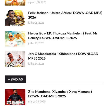
agosto 08, 2025
Felix Jackson- United Africa ( DOWNLOAD MP3)
2026
julho 08, 2026
Helder Boy- EP: Thokoza Manheleni ( Feat. Mr
Benety) DOWNLOAD MP3 2025
julho 19, 2025
Jely G Mazokotola - Xihlonipho ( DOWNLOAD
MP3 ) 2026
julho 24, 2026
+ BAIXAS
Zito Mambone- Xiyambalo Xava Mamana (
DOWNLOAD MP3) 2025
março 03, 2025