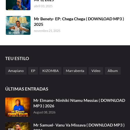
abril 03, 2025
Mr Benety- EP: Chega Chega ( DOWNLOAD MP3 )
2025
novembro 21, 2025
TEU ESTILO
Amapiano
EP
KIZOMBA
Marrabenta
Video
Álbum
ÚLTIMAS ENTRADAS
Mr Elmano- Ninhiki Ntamu Messias ( DOWNLOAD
MP3 ) 2026
August 08, 2026
Mr Samuel- Vanu Va Missava ( DOWNLOAD MP3 )