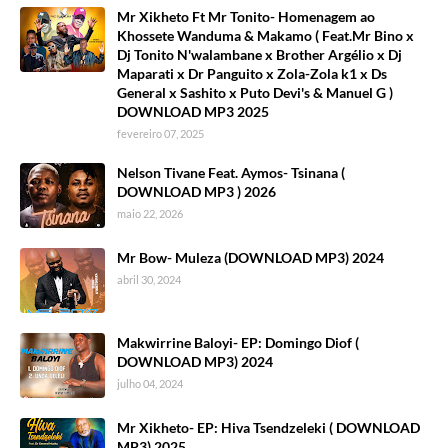
Mr Xikheto Ft Mr Tonito- Homenagem ao
Khossete Wanduma & Makamo ( Feat.Mr Bino x
Dj Tonito N'walambane x Brother Argélio x Dj
Maparati x Dr Panguito x Zola-Zola k1 x Ds
General x Sashito x Puto Devi's & Manuel G )
DOWNLOAD MP3 2025
fevereiro 07, 2025
Nelson Tivane Feat. Aymos- Tsinana (
DOWNLOAD MP3 ) 2026
maio 22, 2026
Mr Bow- Muleza (DOWNLOAD MP3) 2024
abril 30, 2024
Makwirrine Baloyi- EP: Domingo Diof (
DOWNLOAD MP3) 2024
julho 04, 2024
Mr Xikheto- EP: Hiva Tsendzeleki ( DOWNLOAD
MP3) 2025