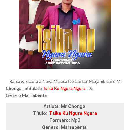
Baixa & Escuta a Nova Música Do Cantor Moçambicano
Mr
De
Chongo
Intitulada
Tsika Ku Ngura Ngura
Gênero
Marrabenta
Artista: Mr Chongo
Título:
Tsika Ku Ngura Ngura
Formaro:
Mp3
Genero: Marrabenta