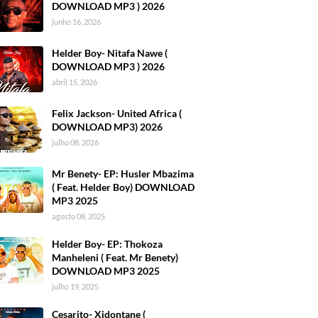
DOWNLOAD MP3 ) 2026
junho 16, 2026
Helder Boy- Nitafa Nawe (
DOWNLOAD MP3 ) 2026
abril 15, 2026
Felix Jackson- United Africa (
DOWNLOAD MP3) 2026
julho 08, 2026
Mr Benety- EP: Husler Mbazima
( Feat. Helder Boy) DOWNLOAD
MP3 2025
agosto 08, 2025
Helder Boy- EP: Thokoza
Manheleni ( Feat. Mr Benety)
DOWNLOAD MP3 2025
julho 19, 2025
Cesarito- Xidontane (