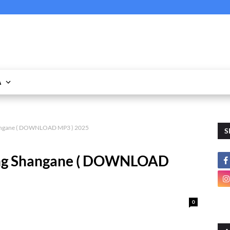
A
hangane ( DOWNLOAD MP3 ) 2025
S
ong Shangane ( DOWNLOAD
0