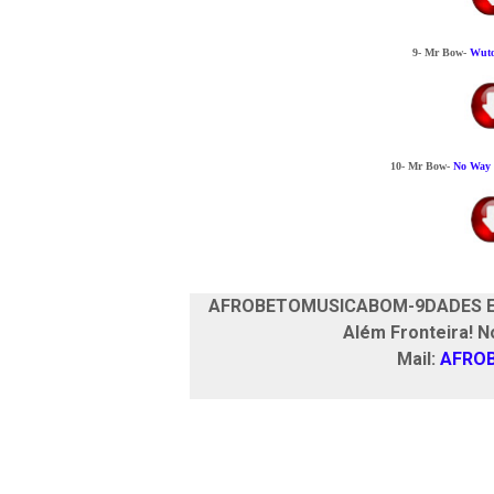
9- Mr Bow-
Wut
10- Mr Bow-
No Way
AFROBETOMUSICABOM-9DADES
E
Além Fronteira! N
Mail:
AFRO