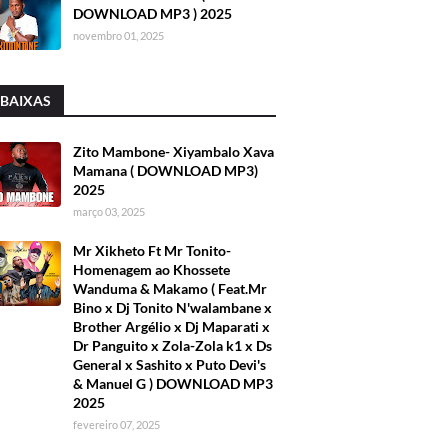
DOWNLOAD MP3 ) 2025
novembro 01, 2025
 BAIXAS
Zito Mambone- Xiyambalo Xava
Mamana ( DOWNLOAD MP3)
2025
março 03, 2025
Mr Xikheto Ft Mr Tonito-
Homenagem ao Khossete
Wanduma & Makamo ( Feat.Mr
Bino x Dj Tonito N'walambane x
Brother Argélio x Dj Maparati x
Dr Panguito x Zola-Zola k1 x Ds
General x Sashito x Puto Devi's
& Manuel G ) DOWNLOAD MP3
2025
fevereiro 07, 2025