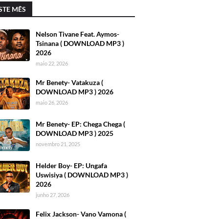
STE MÊS
Nelson Tivane Feat. Aymos-
Tsinana ( DOWNLOAD MP3 )
2026
maio 22, 2026
Mr Benety- Vatakuza (
DOWNLOAD MP3 ) 2026
maio 26, 2026
Mr Benety- EP: Chega Chega (
DOWNLOAD MP3 ) 2025
novembro 21, 2025
Helder Boy- EP: Ungafa
Uswisiya ( DOWNLOAD MP3 )
2026
junho 27, 2026
Felix Jackson- Vano Vamona (