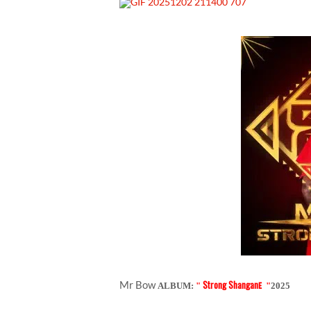
Strong Shangan
Mr Bow
ALBUM:
"
e
"
2025