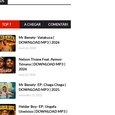
DS
TOP 7
A CHEGAR
COMENTÁRI
OS
Mr Benety- Vatakuza (
DOWNLOAD MP3 ) 2026
maio 26, 2026
Nelson Tivane Feat. Aymos-
Tsinana ( DOWNLOAD MP3 )
2026
maio 22, 2026
Mr Benety- EP: Chega Chega (
DOWNLOAD MP3 ) 2025
novembro 21, 2025
Helder Boy- EP: Ungafa
Uswisiya ( DOWNLOAD MP3 )