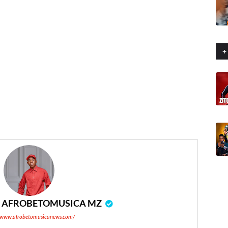
+
r
AFROBETOMUSICA MZ
//www.afrobetomusicanews.com/