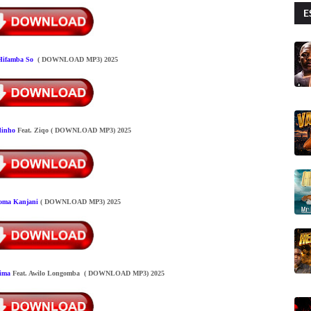
E
Hifamba So
( DOWNLOAD MP3) 2025
dinho
Feat. Ziqo
( DOWNLOAD MP3) 2025
oma Kanjani
( DOWNLOAD MP3) 2025
ima
Feat. Awilo Longomba
( DOWNLOAD MP3) 2025