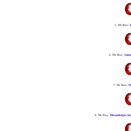
5- Mr Bow-
6- Mr Bow-
Safa
7- Mr Bow-
N
8- Mr Bow-
Mocambique An