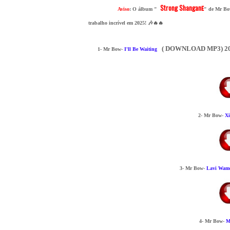
Strong Shangan
e
Aviso
: O álbum "
" de Mr Bo
trabalho incrível em 2025! 🎶🔥🔥
( DOWNLOAD MP3) 2
1- Mr Bow-
I'll Be Waiting
2- Mr Bow-
Xi
3- Mr Bow-
Lavi Wam
4- Mr Bow-
M