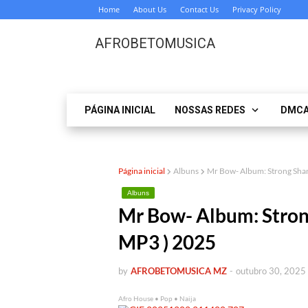
Home
About Us
Contact Us
Privacy Policy
AFROBETOMUSICA
PÁGINA INICIAL
NOSSAS REDES
DMC
Página inicial
Albuns
Mr Bow- Album: Strong S
Albuns
Mr Bow- Album: Str
MP3 ) 2025
by
AFROBETOMUSICA MZ
-
outubro 30, 2025
Afro House • Pop • Naija