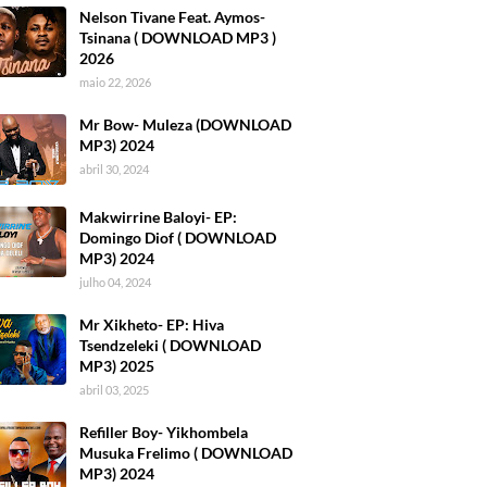
Nelson Tivane Feat. Aymos-
Tsinana ( DOWNLOAD MP3 )
2026
maio 22, 2026
Mr Bow- Muleza (DOWNLOAD
MP3) 2024
abril 30, 2024
Makwirrine Baloyi- EP:
Domingo Diof ( DOWNLOAD
MP3) 2024
julho 04, 2024
Mr Xikheto- EP: Hiva
Tsendzeleki ( DOWNLOAD
MP3) 2025
abril 03, 2025
Refiller Boy- Yikhombela
Musuka Frelimo ( DOWNLOAD
MP3) 2024