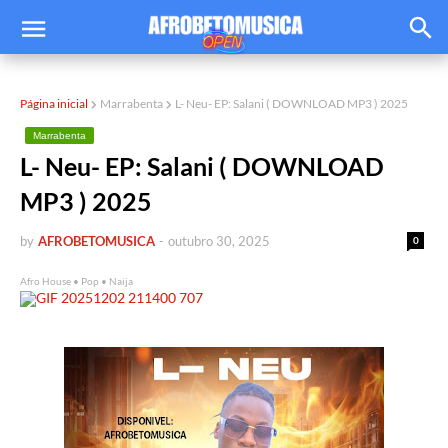
Página inicial
Marrabenta
L- Neu- EP: Salani ( DOWNLOAD MP3 ) 2025
Marrabenta
L- Neu- EP: Salani ( DOWNLOAD
MP3 ) 2025
by
AFROBETOMUSICA
-
outubro 30, 2025
0
Afro House • Pop • Naija