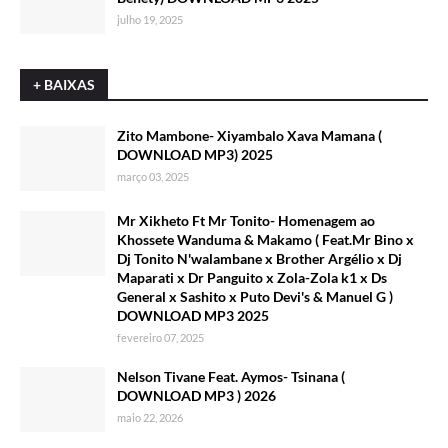
julho 19, 2025
+ BAIXAS
Zito Mambone- Xiyambalo Xava Mamana (
DOWNLOAD MP3) 2025
março 03, 2025
Mr Xikheto Ft Mr Tonito- Homenagem ao
Khossete Wanduma & Makamo ( Feat.Mr Bino x
Dj Tonito N'walambane x Brother Argélio x Dj
Maparati x Dr Panguito x Zola-Zola k1 x Ds
General x Sashito x Puto Devi's & Manuel G )
DOWNLOAD MP3 2025
fevereiro 07, 2025
Nelson Tivane Feat. Aymos- Tsinana (
DOWNLOAD MP3 ) 2026
maio 22, 2026