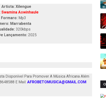
tista: Xilengue
:
Swamina Aswinhaule
Formaro:
Mp3
nero: Marrabenta
ualidade:
320kbps
De Lançamento:
2025
ta Disponível Para Promover A Música Africana Além
58648588 E Mail:
AFROBETOMUSICA@GMAIL.COM
O