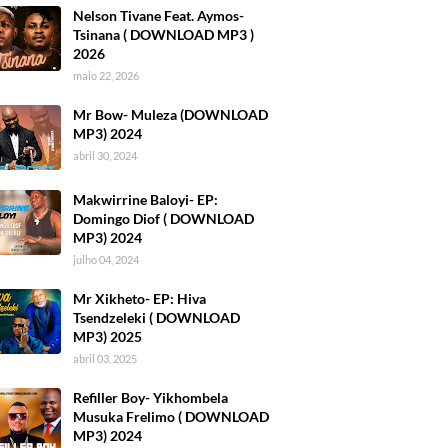
Nelson Tivane Feat. Aymos-
Tsinana ( DOWNLOAD MP3 )
2026
maio 22, 2026
Mr Bow- Muleza (DOWNLOAD
MP3) 2024
abril 30, 2024
Makwirrine Baloyi- EP:
Domingo Diof ( DOWNLOAD
MP3) 2024
julho 04, 2024
Mr Xikheto- EP: Hiva
Tsendzeleki ( DOWNLOAD
MP3) 2025
abril 03, 2025
Refiller Boy- Yikhombela
Musuka Frelimo ( DOWNLOAD
MP3) 2024