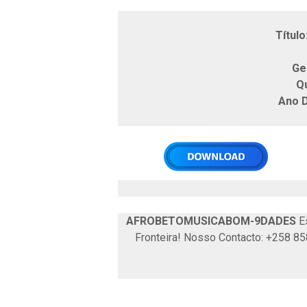
Ar
Título
Ge
Q
Ano 
AFROBETOMUSICABOM-9DADES
Es
Fronteira! Nosso Contacto: +258 8