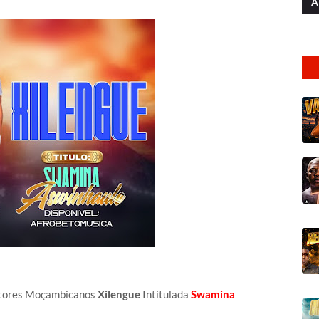
A
ntores Moçambicanos
Xilengue
Intitulada
Swamina