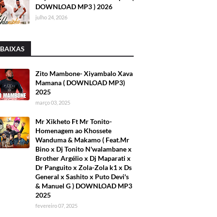
DOWNLOAD MP3 ) 2026
julho 24, 2026
 BAIXAS
Zito Mambone- Xiyambalo Xava
Mamana ( DOWNLOAD MP3)
2025
março 03, 2025
Mr Xikheto Ft Mr Tonito-
Homenagem ao Khossete
Wanduma & Makamo ( Feat.Mr
Bino x Dj Tonito N'walambane x
Brother Argélio x Dj Maparati x
Dr Panguito x Zola-Zola k1 x Ds
General x Sashito x Puto Devi's
& Manuel G ) DOWNLOAD MP3
2025
fevereiro 07, 2025