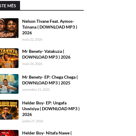
STE MÊS
Nelson Tivane Feat. Aymos-
Tsinana ( DOWNLOAD MP3 )
2026
maio 22, 2026
Mr Benety- Vatakuza (
DOWNLOAD MP3 ) 2026
maio 26, 2026
Mr Benety- EP: Chega Chega (
DOWNLOAD MP3 ) 2025
novembro 21, 2025
Helder Boy- EP: Ungafa
Uswisiya ( DOWNLOAD MP3 )
2026
junho 27, 2026
Helder Boy- Nitafa Nawe (