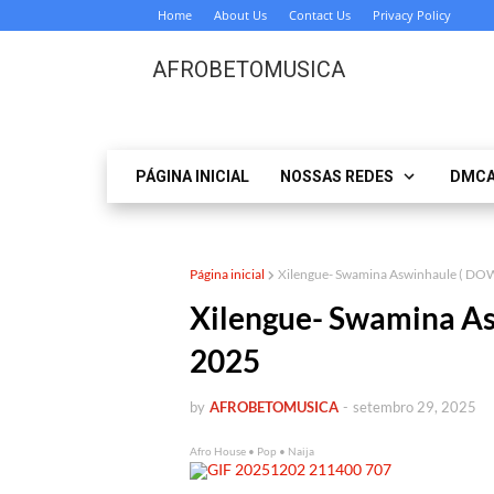
Home
About Us
Contact Us
Privacy Policy
AFROBETOMUSICA
PÁGINA INICIAL
NOSSAS REDES
DMC
Página inicial
Xilengue- Swamina Aswinhaule ( D
Xilengue- Swamina 
2025
by
AFROBETOMUSICA
-
setembro 29, 2025
Afro House • Pop • Naija