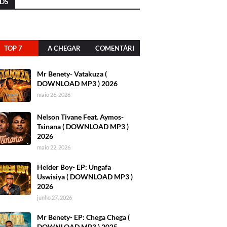
DS
TOP 7
A CHEGAR
COMENTÁRI
OS
Mr Benety- Vatakuza (
DOWNLOAD MP3 ) 2026
maio 26, 2026
Nelson Tivane Feat. Aymos-
Tsinana ( DOWNLOAD MP3 )
2026
maio 22, 2026
Helder Boy- EP: Ungafa
Uswisiya ( DOWNLOAD MP3 )
2026
junho 27, 2026
Mr Benety- EP: Chega Chega (
DOWNLOAD MP3 ) 2025