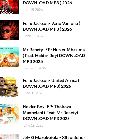
DOWNLOAD MP3 ) 2026
abril 15, 2026
Felix Jackson- Vano Vamona (
DOWNLOAD MP3 ) 2026
junho 16, 2026
Mr Benety- EP: Husler Mbazima
( Feat. Helder Boy) DOWNLOAD
MP3 2025
agosto 08, 2025
Felix Jackson- United Africa (
DOWNLOAD MP3) 2026
julho 08, 2026
Helder Boy- EP: Thokoza
Manheleni ( Feat. Mr Benety)
DOWNLOAD MP3 2025
julho 19, 2025
Jely G Mazokotola - Xihlonipho (