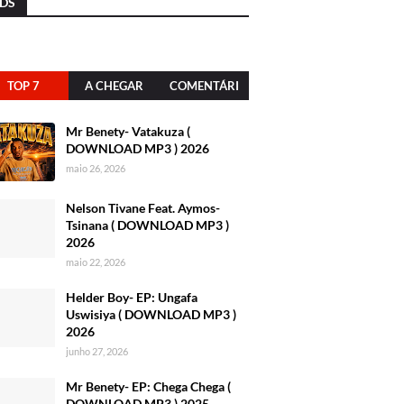
DS
TOP 7
A CHEGAR
COMENTÁRI
OS
Mr Benety- Vatakuza (
DOWNLOAD MP3 ) 2026
maio 26, 2026
Nelson Tivane Feat. Aymos-
Tsinana ( DOWNLOAD MP3 )
2026
maio 22, 2026
Helder Boy- EP: Ungafa
Uswisiya ( DOWNLOAD MP3 )
2026
junho 27, 2026
Mr Benety- EP: Chega Chega (
DOWNLOAD MP3 ) 2025