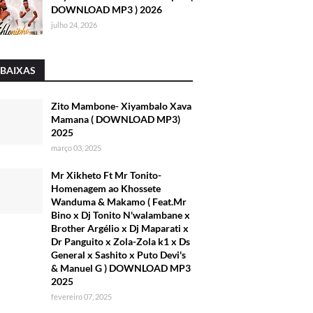
DOWNLOAD MP3 ) 2026
julho 24, 2026
 BAIXAS
Zito Mambone- Xiyambalo Xava
Mamana ( DOWNLOAD MP3)
2025
março 03, 2025
Mr Xikheto Ft Mr Tonito-
Homenagem ao Khossete
Wanduma & Makamo ( Feat.Mr
Bino x Dj Tonito N'walambane x
Brother Argélio x Dj Maparati x
Dr Panguito x Zola-Zola k1 x Ds
General x Sashito x Puto Devi's
& Manuel G ) DOWNLOAD MP3
2025
fevereiro 07, 2025