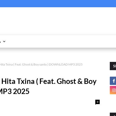
A
Hita Txina ( Feat. Ghost & Boy santo ) DOWNLOAD MP3 2025
S
ita Txina ( Feat. Ghost & Boy
MP3 2025
0