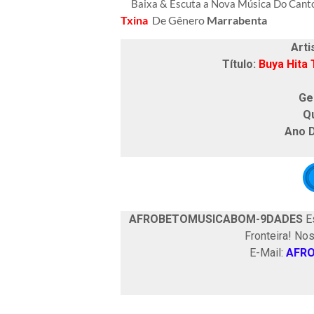
Baixa & Escuta a Nova Música Do Can
Txina
De Gênero
Marrabenta
Arti
Título:
Buya Hita 
Ge
Q
Ano 
AFROBETOMUSICABOM-9DADES
Es
Fronteira! No
E-Mail:
AFR