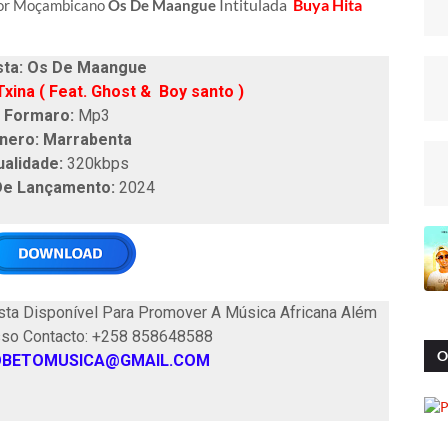
Intitulada
Buya Hita
tor Moçambicano
Os De Maangue
sta: Os De Maangue
Txina ( Feat. Ghost & Boy santo )
Formaro:
Mp3
nero: Marrabenta
ualidade:
320kbps
De Lançamento:
2024
ta Disponível Para Promover A Música Africana Além
sso Contacto: +258 858648588
O
OBETOMUSICA@GMAIL.COM