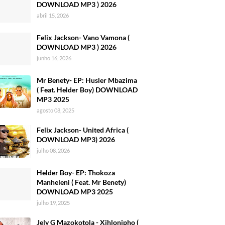
DOWNLOAD MP3 ) 2026
abril 15, 2026
Felix Jackson- Vano Vamona (
DOWNLOAD MP3 ) 2026
junho 16, 2026
Mr Benety- EP: Husler Mbazima
( Feat. Helder Boy) DOWNLOAD
MP3 2025
agosto 08, 2025
Felix Jackson- United Africa (
DOWNLOAD MP3) 2026
julho 08, 2026
Helder Boy- EP: Thokoza
Manheleni ( Feat. Mr Benety)
DOWNLOAD MP3 2025
julho 19, 2025
Jely G Mazokotola - Xihlonipho (