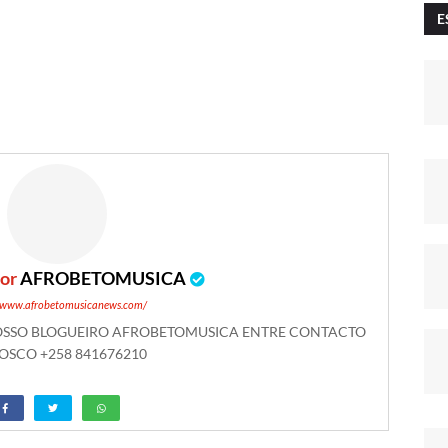
E
por
AFROBETOMUSICA
//www.afrobetomusicanews.com/
NOSSO BLOGUEIRO AFROBETOMUSICA ENTRE CONTACTO
SCO +258 841676210