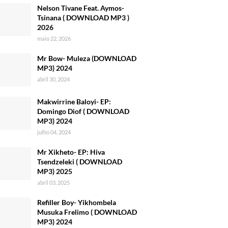
Nelson Tivane Feat. Aymos-
Tsinana ( DOWNLOAD MP3 )
2026
maio 22, 2026
Mr Bow- Muleza (DOWNLOAD
MP3) 2024
abril 30, 2024
Makwirrine Baloyi- EP:
Domingo Diof ( DOWNLOAD
MP3) 2024
julho 04, 2024
Mr Xikheto- EP: Hiva
Tsendzeleki ( DOWNLOAD
MP3) 2025
abril 03, 2025
Refiller Boy- Yikhombela
Musuka Frelimo ( DOWNLOAD
MP3) 2024