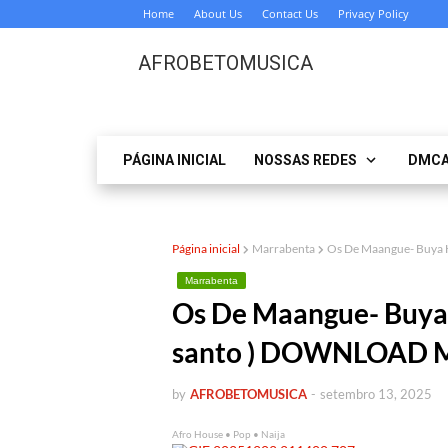
Home
About Us
Contact Us
Privacy Policy
AFROBETOMUSICA
PÁGINA INICIAL
NOSSAS REDES
DMC
Página inicial
Marrabenta
Os De Maangue- Buya 
Marrabenta
Os De Maangue- Buya H
santo ) DOWNLOAD 
by
AFROBETOMUSICA
-
setembro 13, 2025
Afro House • Pop • Naija