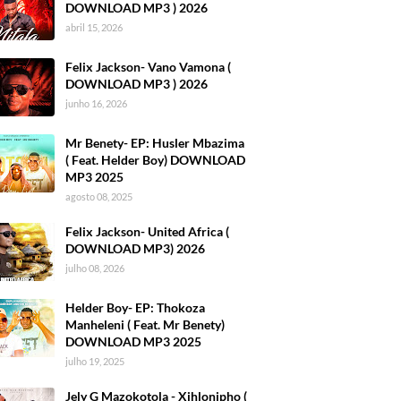
DOWNLOAD MP3 ) 2026
abril 15, 2026
Felix Jackson- Vano Vamona (
DOWNLOAD MP3 ) 2026
junho 16, 2026
Mr Benety- EP: Husler Mbazima
( Feat. Helder Boy) DOWNLOAD
MP3 2025
agosto 08, 2025
Felix Jackson- United Africa (
DOWNLOAD MP3) 2026
julho 08, 2026
Helder Boy- EP: Thokoza
Manheleni ( Feat. Mr Benety)
DOWNLOAD MP3 2025
julho 19, 2025
Jely G Mazokotola - Xihlonipho (