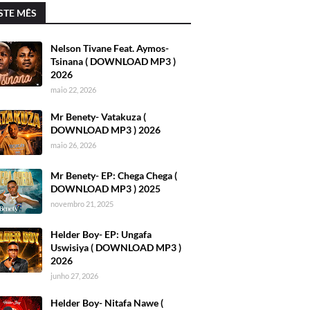
STE MÊS
Nelson Tivane Feat. Aymos-
Tsinana ( DOWNLOAD MP3 )
2026
maio 22, 2026
Mr Benety- Vatakuza (
DOWNLOAD MP3 ) 2026
maio 26, 2026
Mr Benety- EP: Chega Chega (
DOWNLOAD MP3 ) 2025
novembro 21, 2025
Helder Boy- EP: Ungafa
Uswisiya ( DOWNLOAD MP3 )
2026
junho 27, 2026
Helder Boy- Nitafa Nawe (