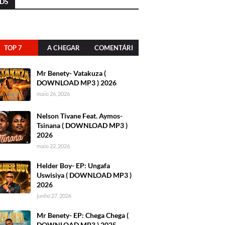
DS
TOP 7
A CHEGAR
COMENTÁRI
OS
Mr Benety- Vatakuza (
DOWNLOAD MP3 ) 2026
maio 26, 2026
Nelson Tivane Feat. Aymos-
Tsinana ( DOWNLOAD MP3 )
2026
maio 22, 2026
Helder Boy- EP: Ungafa
Uswisiya ( DOWNLOAD MP3 )
2026
junho 27, 2026
Mr Benety- EP: Chega Chega (
DOWNLOAD MP3 ) 2025