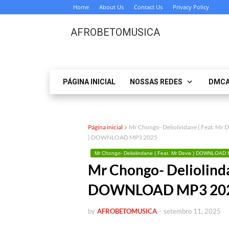
Home
About Us
Contact Us
Privacy Policy
AFROBETOMUSICA
PÁGINA INICIAL
NOSSAS REDES
DMC
Página inicial
Mr Chongo- Deliolindane ( Feat. M
) DOWNLOAD MP3 2025
Mr Chongo- Deliolindane ( Feat. Mr Devis ) DOWNLOAD
Mr Chongo- Deliolinda
DOWNLOAD MP3 20
by
AFROBETOMUSICA
-
setembro 11, 2025