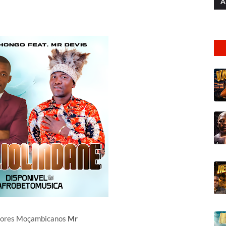
A
ntores Moçambicanos
Mr