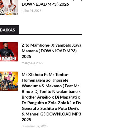
DOWNLOAD MP3 ) 2026
julho 24, 2026
 BAIXAS
Zito Mambone- Xiyambalo Xava
Mamana ( DOWNLOAD MP3)
2025
março 03, 2025
Mr Xikheto Ft Mr Tonito-
Homenagem ao Khossete
Wanduma & Makamo ( Feat.Mr
Bino x Dj Tonito N'walambane x
Brother Argélio x Dj Maparati x
Dr Panguito x Zola-Zola k1 x Ds
General x Sashito x Puto Devi's
& Manuel G ) DOWNLOAD MP3
2025
fevereiro 07, 2025