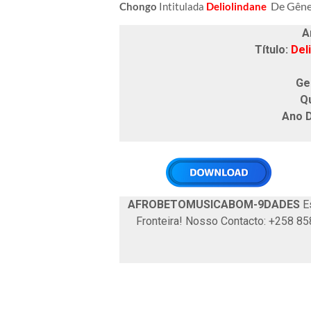
De Gên
Chongo
Intitulada
Deliolindane
Ar
Título:
Deli
Ge
Q
Ano 
AFROBETOMUSICABOM-9DADES
Es
Fronteira! Nosso Contacto: +258 8