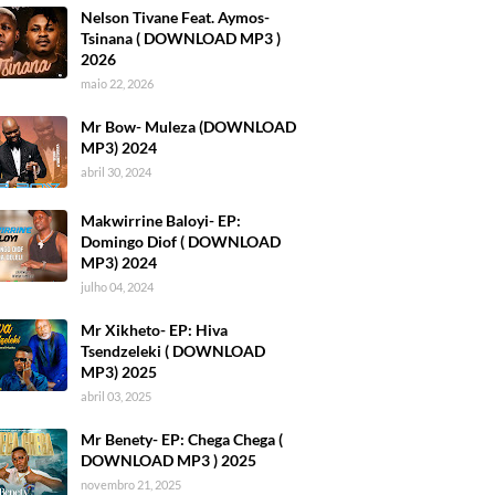
Nelson Tivane Feat. Aymos-
Tsinana ( DOWNLOAD MP3 )
2026
maio 22, 2026
Mr Bow- Muleza (DOWNLOAD
MP3) 2024
abril 30, 2024
Makwirrine Baloyi- EP:
Domingo Diof ( DOWNLOAD
MP3) 2024
julho 04, 2024
Mr Xikheto- EP: Hiva
Tsendzeleki ( DOWNLOAD
MP3) 2025
abril 03, 2025
Mr Benety- EP: Chega Chega (
DOWNLOAD MP3 ) 2025
novembro 21, 2025