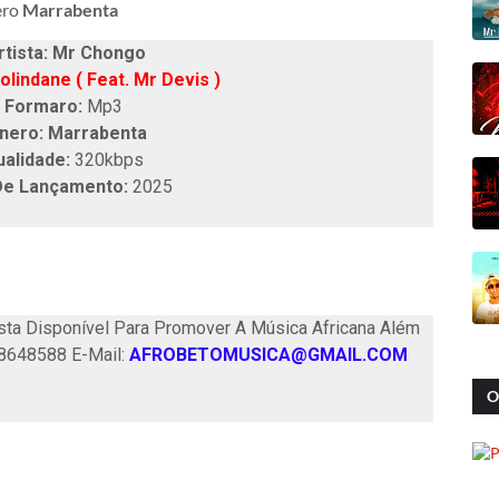
ero
Marrabenta
tista: Mr Chongo
olindane ( Feat. Mr Devis )
Formaro:
Mp3
nero: Marrabenta
ualidade:
320kbps
De Lançamento:
2025
ta Disponível Para Promover A Música Africana Além
58648588 E-Mail:
AFROBETOMUSICA@GMAIL.COM
O