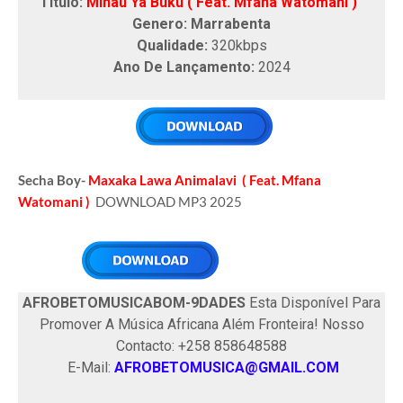
Título:
Minau Ya Buku ( Feat. Mfana Watomani )
Genero: Marrabenta
Qualidade:
320kbps
Ano De Lançamento:
2024
Secha Boy-
Maxaka Lawa Animalavi ( Feat. Mfana
Watomani )
DOWNLOAD MP3 2025
AFROBETOMUSICABOM-9DADES
Esta Disponível Para
Promover A Música Africana Além Fronteira! Nosso
Contacto: +258 858648588
E-Mail:
AFROBETOMUSICA@GMAIL.COM