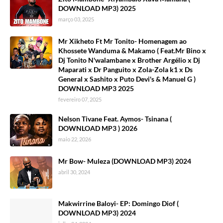
DOWNLOAD MP3) 2025
março 03, 2025
Mr Xikheto Ft Mr Tonito- Homenagem ao
Khossete Wanduma & Makamo ( Feat.Mr Bino x
Dj Tonito N'walambane x Brother Argélio x Dj
Maparati x Dr Panguito x Zola-Zola k1 x Ds
General x Sashito x Puto Devi's & Manuel G )
DOWNLOAD MP3 2025
fevereiro 07, 2025
Nelson Tivane Feat. Aymos- Tsinana (
DOWNLOAD MP3 ) 2026
maio 22, 2026
Mr Bow- Muleza (DOWNLOAD MP3) 2024
abril 30, 2024
Makwirrine Baloyi- EP: Domingo Diof (
DOWNLOAD MP3) 2024