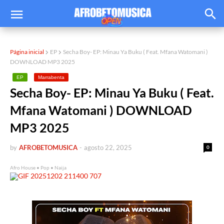
Página inicial
EP
Secha Boy- EP: Minau Ya Buku ( Feat. Mfana Watomani )
DOWNLOAD MP3 2025
EP
Marrabenta
Secha Boy- EP: Minau Ya Buku ( Feat.
Mfana Watomani ) DOWNLOAD
MP3 2025
by
AFROBETOMUSICA
-
agosto 22, 2025
0
Afro House • Pop • Naija