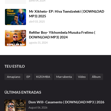
julho 04, 2024
Mr Xikheto- EP: Hiva Tsendzeleki ( DOWNLOAD
MP3) 2025
abril 03, 2025
Refiller Boy- Yikhombela Musuka Frelimo (
DOWNLOAD MP3) 2024
agosto 31, 2024
TEU ESTILO
Amapiano
EP
KIZOMBA
Marrabenta
Video
Álbum
ÚLTIMAS ENTRADAS
Dom Will- Casamento ( DOWNLOAD MP3 ) 2026
August 06, 2026