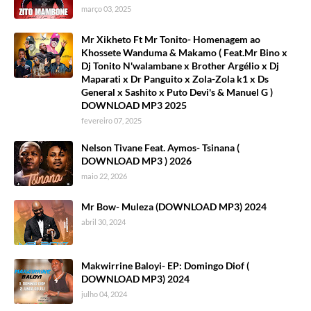
março 03, 2025
Mr Xikheto Ft Mr Tonito- Homenagem ao
Khossete Wanduma & Makamo ( Feat.Mr Bino x
Dj Tonito N'walambane x Brother Argélio x Dj
Maparati x Dr Panguito x Zola-Zola k1 x Ds
General x Sashito x Puto Devi's & Manuel G )
DOWNLOAD MP3 2025
fevereiro 07, 2025
Nelson Tivane Feat. Aymos- Tsinana (
DOWNLOAD MP3 ) 2026
maio 22, 2026
Mr Bow- Muleza (DOWNLOAD MP3) 2024
abril 30, 2024
Makwirrine Baloyi- EP: Domingo Diof (
DOWNLOAD MP3) 2024
julho 04, 2024