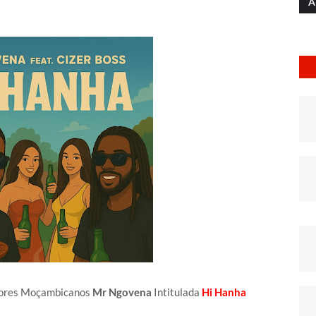
A
tores Moçambicanos
Mr Ngovena
Intitulada
Hi Hanha