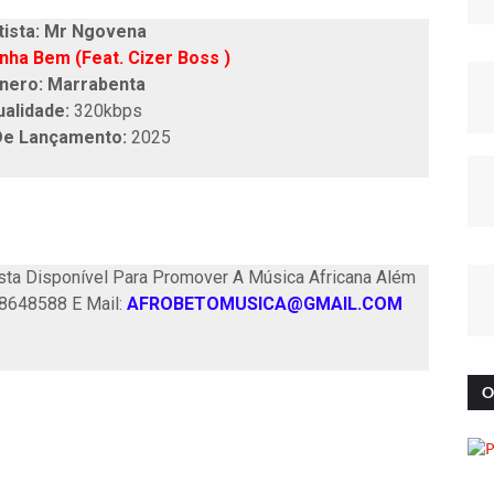
tista: Mr Ngovena
nha Bem (Feat. Cizer Boss )
nero: Marrabenta
ualidade:
320kbps
De Lançamento:
2025
ta Disponível Para Promover A Música Africana Além
58648588 E Mail:
AFROBETOMUSICA@GMAIL.COM
O