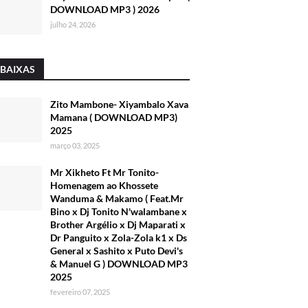
DOWNLOAD MP3 ) 2026
julho 24, 2026
 BAIXAS
Zito Mambone- Xiyambalo Xava
Mamana ( DOWNLOAD MP3)
2025
março 03, 2025
Mr Xikheto Ft Mr Tonito-
Homenagem ao Khossete
Wanduma & Makamo ( Feat.Mr
Bino x Dj Tonito N'walambane x
Brother Argélio x Dj Maparati x
Dr Panguito x Zola-Zola k1 x Ds
General x Sashito x Puto Devi's
& Manuel G ) DOWNLOAD MP3
2025
fevereiro 07, 2025