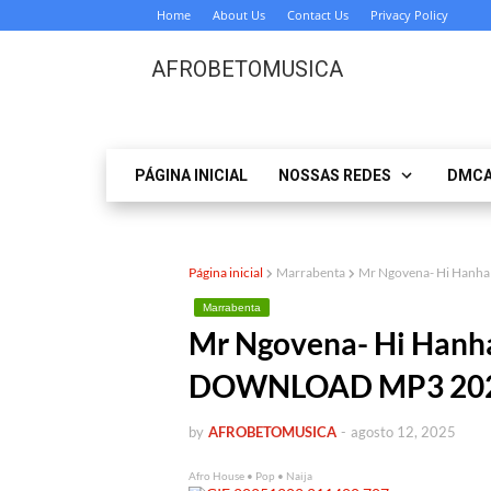
Home
About Us
Contact Us
Privacy Policy
AFROBETOMUSICA
PÁGINA INICIAL
NOSSAS REDES
DMC
Página inicial
Marrabenta
Mr Ngovena- Hi Hanha
Marrabenta
Mr Ngovena- Hi Hanha 
DOWNLOAD MP3 20
by
AFROBETOMUSICA
-
agosto 12, 2025
Afro House • Pop • Naija