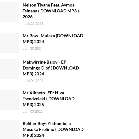
Nelson Tivane Feat. Aymos-
Tsinana ( DOWNLOAD MP3 )
2026
maio 22, 2026
Mr Bow- Muleza (DOWNLOAD
MP3) 2024
abril 30, 2024
Makwirrine Baloyi- EP:
Domingo Diof ( DOWNLOAD
MP3) 2024
julho 04, 2024
Mr Xikheto- EP: Hiva
Tsendzeleki ( DOWNLOAD
MP3) 2025
abril 03, 2025
Refiller Boy- Yikhombela
Musuka Frelimo ( DOWNLOAD
MP3) 2024