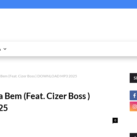
A
 Bem (Feat. Cizer Boss ) DOWNLOAD MP3 2025
S
Bem (Feat. Cizer Boss )
25
0