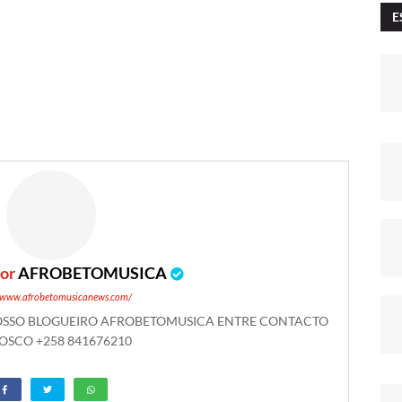
E
por
AFROBETOMUSICA
//www.afrobetomusicanews.com/
NOSSO BLOGUEIRO AFROBETOMUSICA ENTRE CONTACTO
SCO +258 841676210