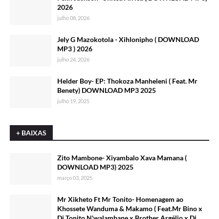
2026
julho 08, 2026
Jely G Mazokotola - Xihlonipho ( DOWNLOAD
MP3 ) 2026
julho 24, 2026
Helder Boy- EP: Thokoza Manheleni ( Feat. Mr
Benety) DOWNLOAD MP3 2025
julho 19, 2025
+ BAIXAS
Zito Mambone- Xiyambalo Xava Mamana (
DOWNLOAD MP3) 2025
março 03, 2025
Mr Xikheto Ft Mr Tonito- Homenagem ao
Khossete Wanduma & Makamo ( Feat.Mr Bino x
Dj Tonito N'walambane x Brother Argélio x Dj