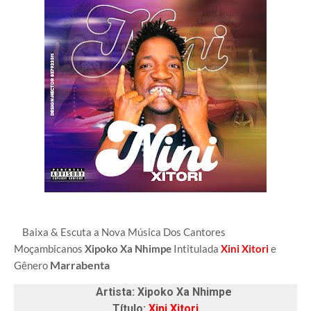
Baixa & Escuta a Nova Música Dos Cantores
Moçambicanos
Xipoko Xa Nhimpe
Intitulada
Xini Xitori
e
Marrabenta
Gênero
Artista: Xipoko Xa Nhimpe
Título:
Xini Xitori