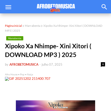
Página inicial
Marrabenta
Xipoko Xa Nhimpe- Xini Xitori ( DOWNLOAD
MP3 ) 2025
Marrabenta
Xipoko Xa Nhimpe- Xini Xitori (
DOWNLOAD MP3 ) 2025
by
AFROBETOMUSICA
-
julho 07, 2025
0
Afro House • Pop • Naija