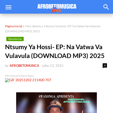
Página inicial
Marrabenta
Ntsumy Ya Hossi- EP: Na Vatwa Va Vulavula
(DOWNLOAD MP3) 2025
Marrabenta
Ntsumy Ya Hossi- EP: Na Vatwa Va
Vulavula (DOWNLOAD MP3) 2025
by
AFROBETOMUSICA
-
julho 13, 2025
0
Afro House • Pop • Naija