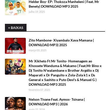
Helder Boy- EP: Thokoza Manheleni ( Feat. Mr
Benety) DOWNLOAD MP3 2025
julho 19, 2025
+ BAIXAS
Zito Mambone- Xiyambalo Xava Mamana (
DOWNLOAD MP3) 2025
março 03, 2025
Mr Xikheto Ft Mr Tonito- Homenagem ao
Khossete Wanduma & Makamo ( Feat.Mr Bino x
Dj Tonito N'walambane x Brother Argélio x Dj
Maparati x Dr Panguito x Zola-Zola k1 x Ds
General x Sashito x Puto Devi's & Manuel G )
DOWNLOAD MP3 2025
fevereiro 07, 2025
Nelson Tivane Feat. Aymos- Tsinana (
DOWNLOAD MP3 ) 2026
maio 22, 2026