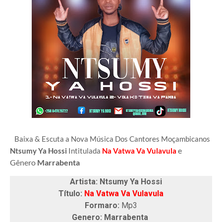
Baixa & Escuta a Nova Música Dos Cantores Moçambicanos
e
Ntsumy Ya Hossi
Intitulada
Na Vatwa Va Vulavula
Gênero
Marrabenta
Artista: Ntsumy Ya Hossi
Título:
Na Vatwa Va Vulavula
Formaro:
Mp3
Genero: Marrabenta