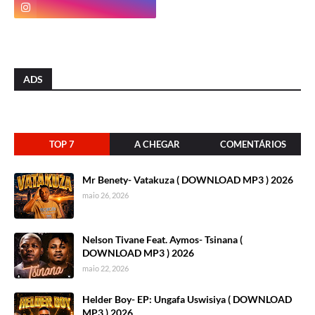
ADS
TOP 7
A CHEGAR
COMENTÁRIOS
Mr Benety- Vatakuza ( DOWNLOAD MP3 ) 2026
maio 26, 2026
Nelson Tivane Feat. Aymos- Tsinana (
DOWNLOAD MP3 ) 2026
maio 22, 2026
Helder Boy- EP: Ungafa Uswisiya ( DOWNLOAD
MP3 ) 2026