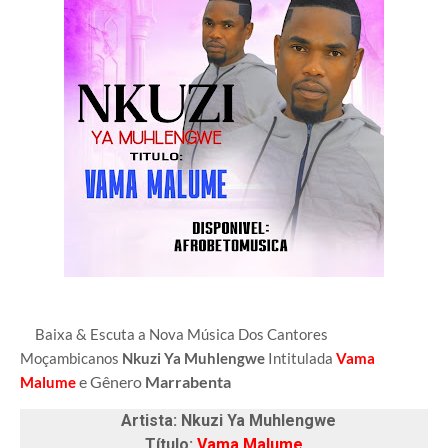
B
aixa & Escuta a Nova Música Dos Cantores
Moçambicanos
Nkuzi Ya Muhlengwe
Intitulada
Vama
e Gênero
Marrabenta
Malume
Artista: Nkuzi Ya Muhlengwe
Título:
Vama Malume