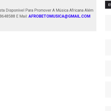
E
ta Disponível Para Promover A Música Africana Além
58648588 E Mail:
AFROBETOMUSICA@GMAIL.COM