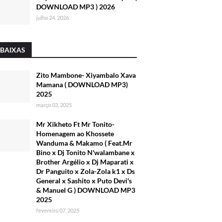
DOWNLOAD MP3 ) 2026
julho 24, 2026
 BAIXAS
Zito Mambone- Xiyambalo Xava
Mamana ( DOWNLOAD MP3)
2025
março 03, 2025
Mr Xikheto Ft Mr Tonito-
Homenagem ao Khossete
Wanduma & Makamo ( Feat.Mr
Bino x Dj Tonito N'walambane x
Brother Argélio x Dj Maparati x
Dr Panguito x Zola-Zola k1 x Ds
General x Sashito x Puto Devi's
& Manuel G ) DOWNLOAD MP3
2025
fevereiro 07, 2025