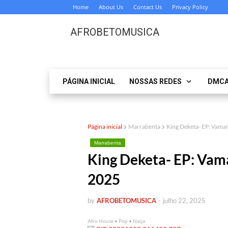
Home
About Us
Contact Us
Privacy Policy
AFROBETOMUSICA
PÁGINA INICIAL
NOSSAS REDES
DMC
Página inicial
Marrabenta
King Deketa- EP: Va
Marrabenta
King Deketa- EP: V
2025
by
AFROBETOMUSICA
-
julho 22, 2025
Afro House • Pop • Naija