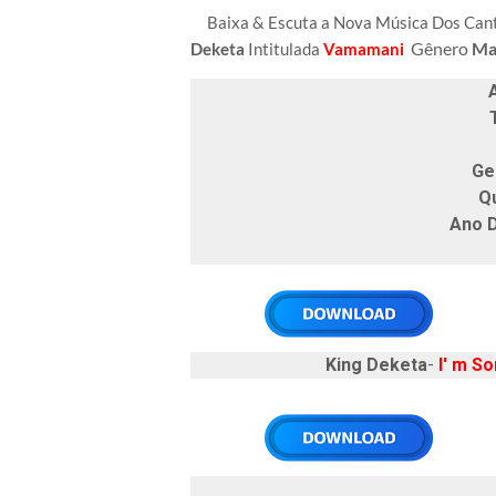
Baixa & Escuta a Nova Música Dos Ca
Gênero
Ma
Deketa
Intitulada
Vamamani
Art
T
Ge
Q
Ano 
King Deketa
-
I' m So