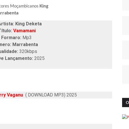
ntores Moçambicanos
King
rrabenta
ista: King Deketa
ítulo:
Vamamani
Formaro:
Mp3
nero: Marrabenta
ualidade:
320kbps
De Lançamento:
2025
rry Vaganu
( DOWNLOAD MP3) 2025
O