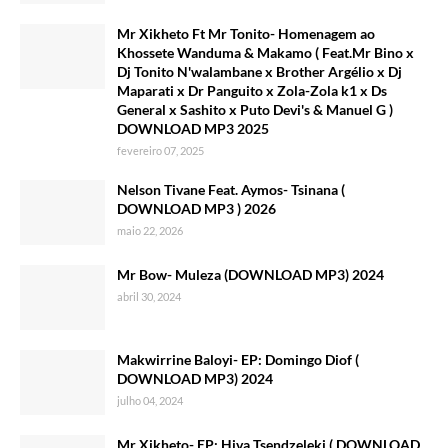
Mr Xikheto Ft Mr Tonito- Homenagem ao
Khossete Wanduma & Makamo ( Feat.Mr Bino x
Dj Tonito N'walambane x Brother Argélio x Dj
Maparati x Dr Panguito x Zola-Zola k1 x Ds
General x Sashito x Puto Devi's & Manuel G )
DOWNLOAD MP3 2025
fevereiro 07, 2025
Nelson Tivane Feat. Aymos- Tsinana (
DOWNLOAD MP3 ) 2026
maio 22, 2026
Mr Bow- Muleza (DOWNLOAD MP3) 2024
abril 30, 2024
Makwirrine Baloyi- EP: Domingo Diof (
DOWNLOAD MP3) 2024
julho 04, 2024
Mr Xikheto- EP: Hiva Tsendzeleki ( DOWNLOAD