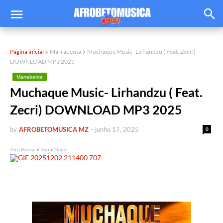
Página inicial
Marrabenta
Muchaque Music- Lirhandzu ( Feat. Zecri)
DOWNLOAD MP3 2025
Marrabenta
Muchaque Music- Lirhandzu ( Feat.
Zecri) DOWNLOAD MP3 2025
by
AFROBETOMUSICA MZ
-
junho 17, 2025
0
Afro House • Pop • Naija