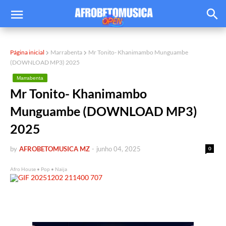
Página inicial
Marrabenta
Mr Tonito- Khanimambo Munguambe
(DOWNLOAD MP3) 2025
Marrabenta
Mr Tonito- Khanimambo
Munguambe (DOWNLOAD MP3)
2025
by
AFROBETOMUSICA MZ
-
junho 04, 2025
0
Afro House • Pop • Naija