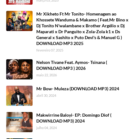
março 03, 2025
Mr Xikheto Ft Mr Tonito- Homenagem ao
Khossete Wanduma & Makamo ( Feat.Mr Bino x
Dj Tonito N'walambane x Brother Argélio x Dj
Maparati x Dr Panguito x Zola-Zola k1 x Ds
General x Sashito x Puto Devi's & Manuel G )
DOWNLOAD MP3 2025
fevereiro 07, 2025
Nelson Tivane Feat. Aymos- Tsinana (
DOWNLOAD MP3 ) 2026
maio 22, 2026
Mr Bow- Muleza (DOWNLOAD MP3) 2024
abril 30, 2024
Makwirrine Baloyi- EP: Domingo Diof (
DOWNLOAD MP3) 2024
julho 04, 2024