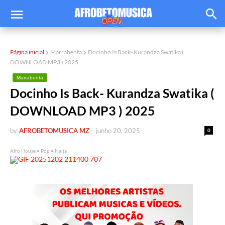
Página inicial
Marrabenta
Docinho Is Back- Kurandza Swatika (
DOWNLOAD MP3 ) 2025
Marrabenta
Docinho Is Back- Kurandza Swatika (
DOWNLOAD MP3 ) 2025
by
AFROBETOMUSICA MZ
-
junho 20, 2025
0
Afro House • Pop • Naija