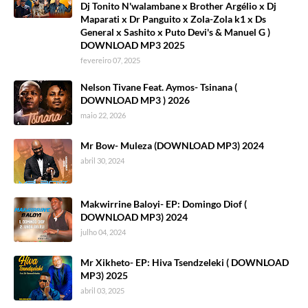
Dj Tonito N'walambane x Brother Argélio x Dj
Maparati x Dr Panguito x Zola-Zola k1 x Ds
General x Sashito x Puto Devi's & Manuel G )
DOWNLOAD MP3 2025
fevereiro 07, 2025
Nelson Tivane Feat. Aymos- Tsinana (
DOWNLOAD MP3 ) 2026
maio 22, 2026
Mr Bow- Muleza (DOWNLOAD MP3) 2024
abril 30, 2024
Makwirrine Baloyi- EP: Domingo Diof (
DOWNLOAD MP3) 2024
julho 04, 2024
Mr Xikheto- EP: Hiva Tsendzeleki ( DOWNLOAD
MP3) 2025
abril 03, 2025