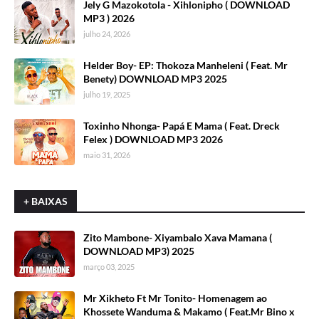
Jely G Mazokotola - Xihlonipho ( DOWNLOAD
MP3 ) 2026
julho 24, 2026
Helder Boy- EP: Thokoza Manheleni ( Feat. Mr
Benety) DOWNLOAD MP3 2025
julho 19, 2025
Toxinho Nhonga- Papá E Mama ( Feat. Dreck
Felex ) DOWNLOAD MP3 2026
maio 31, 2026
+ BAIXAS
Zito Mambone- Xiyambalo Xava Mamana (
DOWNLOAD MP3) 2025
março 03, 2025
Mr Xikheto Ft Mr Tonito- Homenagem ao
Khossete Wanduma & Makamo ( Feat.Mr Bino x