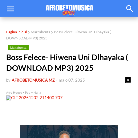
Página inicial
Marrabenta
Boss Felece- Hiwena Uni Dlhayaka (
DOWNLOAD MP3) 2025
Marrabenta
Boss Felece- Hiwena Uni Dlhayaka (
DOWNLOAD MP3) 2025
by
AFROBETOMUSICA MZ
-
maio 07, 2025
0
Afro House • Pop • Naija