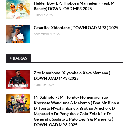
Helder Boy- EP: Thokoza Manheleni ( Feat. Mr
Benety) DOWNLOAD MP3 2025
julho 19, 2025
Cesarito- Xidontane ( DOWNLOAD MP3 ) 2025
novembro 01, 2025
+ BAIXAS
Zito Mambone- Xiyambalo Xava Mamana (
DOWNLOAD MP3) 2025
março 03, 2025
Mr Xikheto Ft Mr Tonito- Homenagem ao
Khossete Wanduma & Makamo ( Feat.Mr Bino x
Dj Tonito N'walambane x Brother Argélio x Dj
Maparati x Dr Panguito x Zola-Zola k1 x Ds
General x Sashito x Puto Devi's & Manuel G )
DOWNLOAD MP3 2025