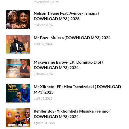
fevereiro 07, 2025
Nelson Tivane Feat. Aymos- Tsinana (
DOWNLOAD MP3 ) 2026
maio 22, 2026
Mr Bow- Muleza (DOWNLOAD MP3) 2024
abril 30, 2024
Makwirrine Baloyi- EP: Domingo Diof (
DOWNLOAD MP3) 2024
julho 04, 2024
Mr Xikheto- EP: Hiva Tsendzeleki ( DOWNLOAD
MP3) 2025
abril 03, 2025
Refiller Boy- Yikhombela Musuka Frelimo (
DOWNLOAD MP3) 2024
agosto 31, 2024