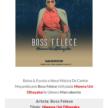
Baixa & Escuta a Nova Música Do Cantor
Moçambicano
Boss Felece
Intitulada
Hiwena Uni
Marrabenta
Dlhayaka
De Gênero
Artista: Boss Felece
Título:
Hiwena Uni Dlhayaka