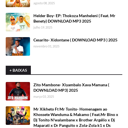
agosto 08, 2025
Helder Boy- EP: Thokoza Manheleni ( Feat. Mr
Benety) DOWNLOAD MP3 2025
julho 19, 2025
Cesarito- Xidontane ( DOWNLOAD MP3 ) 2025
novembro 01, 2025
+ BAIXAS
Zito Mambone- Xiyambalo Xava Mamana (
DOWNLOAD MP3) 2025
março 03, 2025
Mr Xikheto Ft Mr Tonito- Homenagem ao
Khossete Wanduma & Makamo ( Feat.Mr Bino x
Dj Tonito N'walambane x Brother Argélio x Dj
Maparati x Dr Panguito x Zola-Zola k1 x Ds