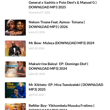
General x Sashito x Puto Devi's & Manuel G )
DOWNLOAD MP3 2025
fevereiro 07, 2025
Nelson Tivane Feat. Aymos- Tsinana (
DOWNLOAD MP3 ) 2026
maio 22, 2026
Mr Bow- Muleza (DOWNLOAD MP3) 2024
abril 30, 2024
Makwirrine Baloyi- EP: Domingo Diof (
DOWNLOAD MP3) 2024
julho 04, 2024
Mr Xikheto- EP: Hiva Tsendzeleki ( DOWNLOAD
MP3) 2025
abril 03, 2025
Refiller Boy- Yikhombela Musuka Frelimo (