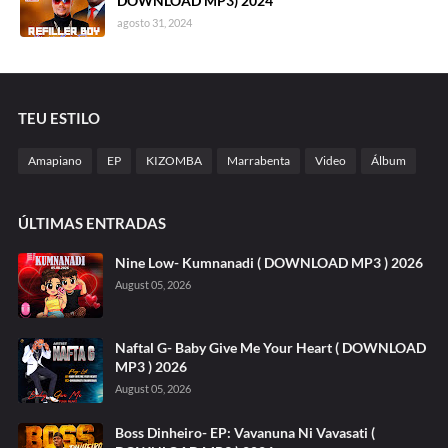
DOWNLOAD MP3) 2024
agosto 31, 2024
TEU ESTILO
Amapiano
EP
KIZOMBA
Marrabenta
Video
Álbum
ÚLTIMAS ENTRADAS
Nine Low- Kumnanadi ( DOWNLOAD MP3 ) 2026
August 05, 2026
Naftal G- Baby Give Me Your Heart ( DOWNLOAD
MP3 ) 2026
August 05, 2026
Boss Dinheiro- EP: Vavanuna Ni Vavasati (