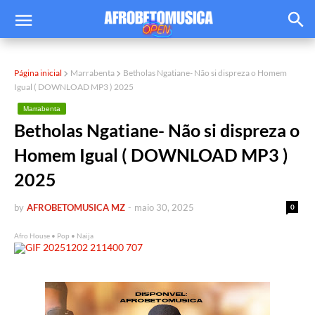
Página inicial
Marrabenta
Betholas Ngatiane- Não si dispreza o Homem
Igual ( DOWNLOAD MP3 ) 2025
Marrabenta
Betholas Ngatiane- Não si dispreza o
Homem Igual ( DOWNLOAD MP3 )
2025
by
AFROBETOMUSICA MZ
-
maio 30, 2025
0
Afro House • Pop • Naija