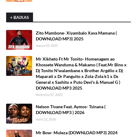
+ BAIXAS
Zito Mambone- Xiyambalo Xava Mamana (
DOWNLOAD MP3) 2025
março 03, 2025
Mr Xikheto Ft Mr Tonito- Homenagem ao
Khossete Wanduma & Makamo ( Feat.Mr Bino x
Dj Tonito N'walambane x Brother Argélio x Dj
Maparati x Dr Panguito x Zola-Zola k1 x Ds
General x Sashito x Puto Devi's & Manuel G )
DOWNLOAD MP3 2025
fevereiro 07, 2025
Nelson Tivane Feat. Aymos- Tsinana (
DOWNLOAD MP3 ) 2026
maio 22, 2026
Mr Bow- Muleza (DOWNLOAD MP3) 2024