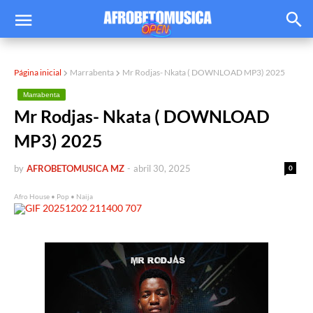
Página inicial
Marrabenta
Mr Rodjas- Nkata ( DOWNLOAD MP3) 2025
Marrabenta
Mr Rodjas- Nkata ( DOWNLOAD
MP3) 2025
by
AFROBETOMUSICA MZ
-
abril 30, 2025
0
Afro House • Pop • Naija