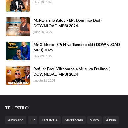
abril 30, 2024
Makwirrine Baloyi- EP: Domingo Diof (
DOWNLOAD MP3) 2024
julho 04, 2024
Mr Xikheto- EP: Hiva Tsendzeleki ( DOWNLOAD
MP3) 2025
abril 03, 2025
Refiller Boy- Yikhombela Musuka Frelimo (
DOWNLOAD MP3) 2024
agosto 31, 2024
TEU ESTILO
Amapiano
EP
KIZOMBA
Marrabenta
Video
Álbum