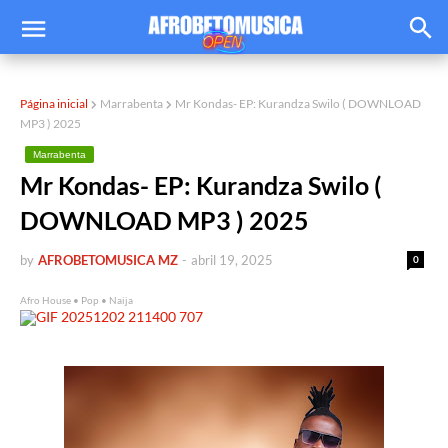
Página inicial
Marrabenta
Mr Kondas- EP: Kurandza Swilo ( DOWNLOAD
MP3 ) 2025
Marrabenta
Mr Kondas- EP: Kurandza Swilo (
DOWNLOAD MP3 ) 2025
by
AFROBETOMUSICA MZ
-
abril 19, 2025
0
Afro House • Pop • Naija