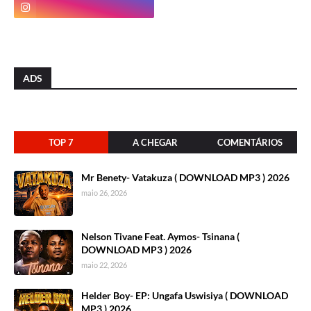
ADS
TOP 7
A CHEGAR
COMENTÁRIOS
Mr Benety- Vatakuza ( DOWNLOAD MP3 ) 2026
maio 26, 2026
Nelson Tivane Feat. Aymos- Tsinana (
DOWNLOAD MP3 ) 2026
maio 22, 2026
Helder Boy- EP: Ungafa Uswisiya ( DOWNLOAD
MP3 ) 2026