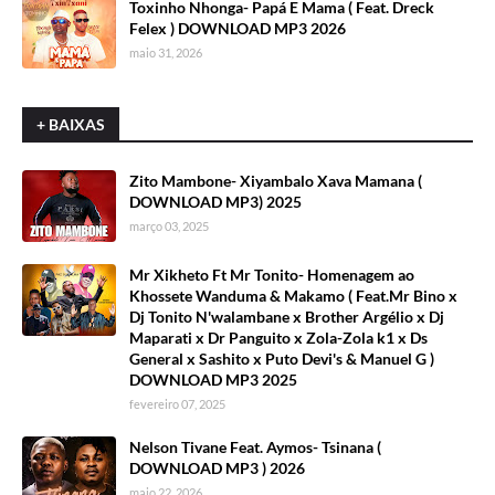
Toxinho Nhonga- Papá E Mama ( Feat. Dreck
Felex ) DOWNLOAD MP3 2026
maio 31, 2026
+ BAIXAS
Zito Mambone- Xiyambalo Xava Mamana (
DOWNLOAD MP3) 2025
março 03, 2025
Mr Xikheto Ft Mr Tonito- Homenagem ao
Khossete Wanduma & Makamo ( Feat.Mr Bino x
Dj Tonito N'walambane x Brother Argélio x Dj
Maparati x Dr Panguito x Zola-Zola k1 x Ds
General x Sashito x Puto Devi's & Manuel G )
DOWNLOAD MP3 2025
fevereiro 07, 2025
Nelson Tivane Feat. Aymos- Tsinana (
DOWNLOAD MP3 ) 2026
maio 22, 2026