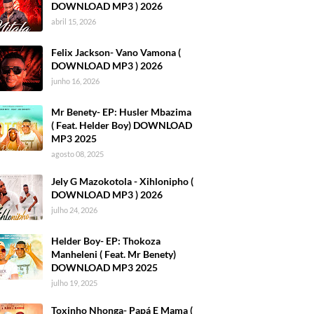
DOWNLOAD MP3 ) 2026
abril 15, 2026
Felix Jackson- Vano Vamona (
DOWNLOAD MP3 ) 2026
junho 16, 2026
Mr Benety- EP: Husler Mbazima
( Feat. Helder Boy) DOWNLOAD
MP3 2025
agosto 08, 2025
Jely G Mazokotola - Xihlonipho (
DOWNLOAD MP3 ) 2026
julho 24, 2026
Helder Boy- EP: Thokoza
Manheleni ( Feat. Mr Benety)
DOWNLOAD MP3 2025
julho 19, 2025
Toxinho Nhonga- Papá E Mama (