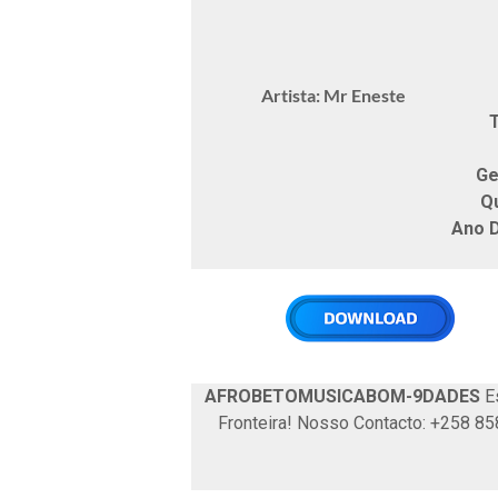
Artista: Mr Eneste
T
Ge
Q
Ano 
AFROBETOMUSICABOM-9DADES
Es
Fronteira! Nosso Contacto: +258 8