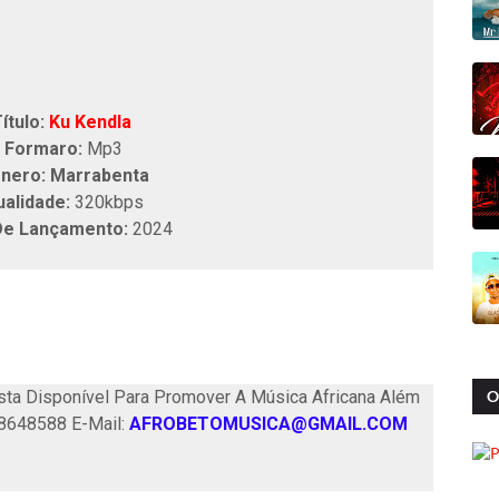
ítulo:
Ku Kendla
Formaro:
Mp3
nero: Marrabenta
ualidade:
320kbps
De Lançamento:
2024
ta Disponível Para Promover A Música Africana Além
O
58648588 E-Mail:
AFROBETOMUSICA@GMAIL.COM