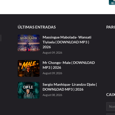
ÚLTIMAS ENTRADAS
PAR
Massingue Mabolada- Wansati
Tiyisela ( DOWNLOAD MP3 )
2026
August 09, 2026
Mr Chongo- Male ( DOWNLOAD
MP3 ) 2026
August 09, 2026
Sergio Manhique- Lirandzo Djele (
DOWNLOAD MP3 ) 2026
CAI
August 08, 2026