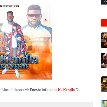
A
De
or Moçambicano
Mr Eneste
Intitulada
Ku Kendla