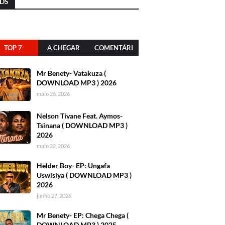
DS
TOP 7
A CHEGAR
COMENTÁRI
OS
Mr Benety- Vatakuza (
DOWNLOAD MP3 ) 2026
maio 26, 2026
Nelson Tivane Feat. Aymos-
Tsinana ( DOWNLOAD MP3 )
2026
maio 22, 2026
Helder Boy- EP: Ungafa
Uswisiya ( DOWNLOAD MP3 )
2026
junho 27, 2026
Mr Benety- EP: Chega Chega (
DOWNLOAD MP3 ) 2025