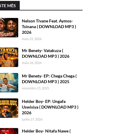
STE MÊS
Nelson Tivane Feat. Aymos-
Tsinana ( DOWNLOAD MP3 )
2026
maio 22, 2026
Mr Benety- Vatakuza (
DOWNLOAD MP3 ) 2026
maio 26, 2026
Mr Benety- EP: Chega Chega (
DOWNLOAD MP3 ) 2025
novembro 21, 2025
Helder Boy- EP: Ungafa
Uswisiya ( DOWNLOAD MP3 )
2026
junho 27, 2026
Helder Boy- Nitafa Nawe (