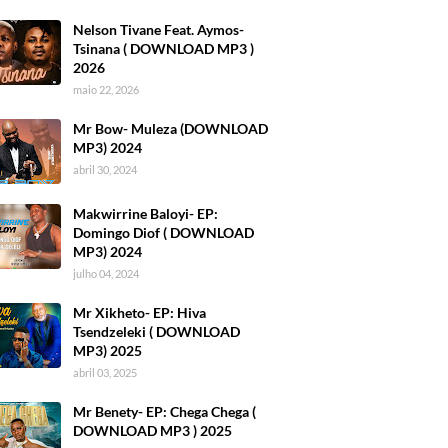
Nelson Tivane Feat. Aymos-
Tsinana ( DOWNLOAD MP3 )
2026
maio 22, 2026
Mr Bow- Muleza (DOWNLOAD
MP3) 2024
abril 30, 2024
Makwirrine Baloyi- EP:
Domingo Diof ( DOWNLOAD
MP3) 2024
julho 04, 2024
Mr Xikheto- EP: Hiva
Tsendzeleki ( DOWNLOAD
MP3) 2025
abril 03, 2025
Mr Benety- EP: Chega Chega (
DOWNLOAD MP3 ) 2025