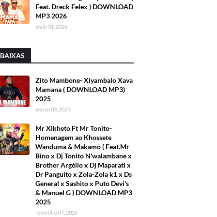
Feat. Dreck Felex ) DOWNLOAD
MP3 2026
maio 31, 2026
 BAIXAS
Zito Mambone- Xiyambalo Xava
Mamana ( DOWNLOAD MP3)
2025
março 03, 2025
Mr Xikheto Ft Mr Tonito-
Homenagem ao Khossete
Wanduma & Makamo ( Feat.Mr
Bino x Dj Tonito N'walambane x
Brother Argélio x Dj Maparati x
Dr Panguito x Zola-Zola k1 x Ds
General x Sashito x Puto Devi's
& Manuel G ) DOWNLOAD MP3
2025
fevereiro 07, 2025