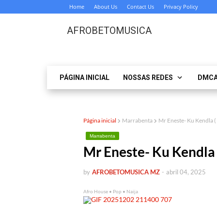
Home
About Us
Contact Us
Privacy Policy
AFROBETOMUSICA
PÁGINA INICIAL
NOSSAS REDES
DMC
Página inicial
Marrabenta
Mr Eneste- Ku Kendl
Marrabenta
Mr Eneste- Ku Kend
by
AFROBETOMUSICA MZ
-
abril 04, 2025
Afro House • Pop • Naija