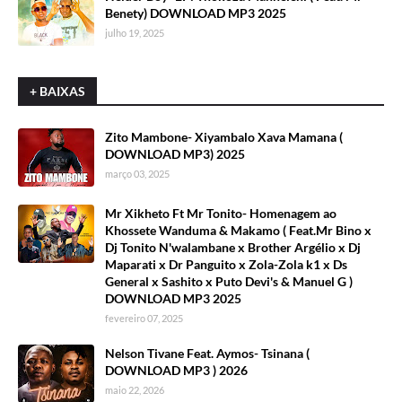
Benety) DOWNLOAD MP3 2025
julho 19, 2025
+ BAIXAS
Zito Mambone- Xiyambalo Xava Mamana (
DOWNLOAD MP3) 2025
março 03, 2025
Mr Xikheto Ft Mr Tonito- Homenagem ao
Khossete Wanduma & Makamo ( Feat.Mr Bino x
Dj Tonito N'walambane x Brother Argélio x Dj
Maparati x Dr Panguito x Zola-Zola k1 x Ds
General x Sashito x Puto Devi's & Manuel G )
DOWNLOAD MP3 2025
fevereiro 07, 2025
Nelson Tivane Feat. Aymos- Tsinana (
DOWNLOAD MP3 ) 2026
maio 22, 2026