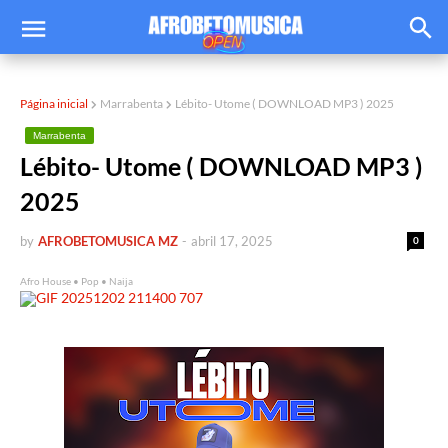
Página inicial
Marrabenta
Lébito- Utome ( DOWNLOAD MP3 ) 2025
Marrabenta
Lébito- Utome ( DOWNLOAD MP3 )
2025
by
AFROBETOMUSICA MZ
-
abril 17, 2025
0
Afro House • Pop • Naija