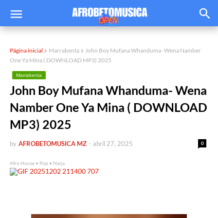
Página inicial
Marrabenta
John Boy Mufana Whanduma- Wena Namber
One Ya Mina ( DOWNLOAD MP3) 2025
Marrabenta
John Boy Mufana Whanduma- Wena
Namber One Ya Mina ( DOWNLOAD
MP3) 2025
by
AFROBETOMUSICA MZ
-
abril 27, 2025
0
Afro House • Pop • Naija