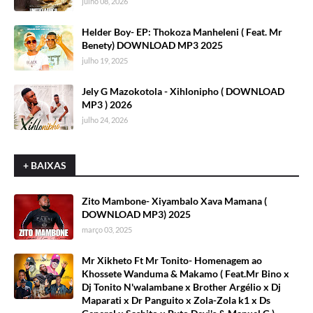
julho 08, 2026
Helder Boy- EP: Thokoza Manheleni ( Feat. Mr
Benety) DOWNLOAD MP3 2025
julho 19, 2025
Jely G Mazokotola - Xihlonipho ( DOWNLOAD
MP3 ) 2026
julho 24, 2026
+ BAIXAS
Zito Mambone- Xiyambalo Xava Mamana (
DOWNLOAD MP3) 2025
março 03, 2025
Mr Xikheto Ft Mr Tonito- Homenagem ao
Khossete Wanduma & Makamo ( Feat.Mr Bino x
Dj Tonito N'walambane x Brother Argélio x Dj
Maparati x Dr Panguito x Zola-Zola k1 x Ds