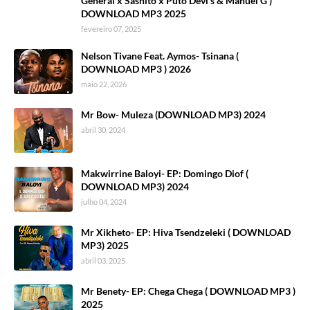
General x Sashito x Puto Devi's & Manuel G )
DOWNLOAD MP3 2025
fevereiro 07, 2025
Nelson Tivane Feat. Aymos- Tsinana (
DOWNLOAD MP3 ) 2026
maio 22, 2026
Mr Bow- Muleza (DOWNLOAD MP3) 2024
abril 30, 2024
Makwirrine Baloyi- EP: Domingo Diof (
DOWNLOAD MP3) 2024
julho 04, 2024
Mr Xikheto- EP: Hiva Tsendzeleki ( DOWNLOAD
MP3) 2025
abril 03, 2025
Mr Benety- EP: Chega Chega ( DOWNLOAD MP3 )
2025