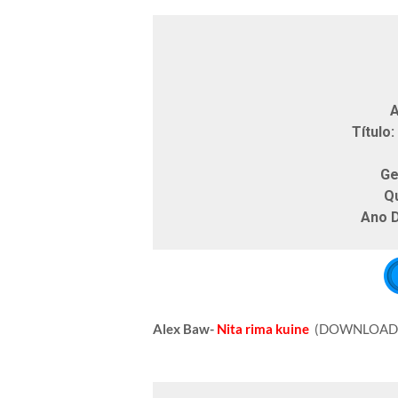
A
Título:
Ge
Q
Ano 
Alex Baw-
Nita rima kuine
(DOWNLOAD 