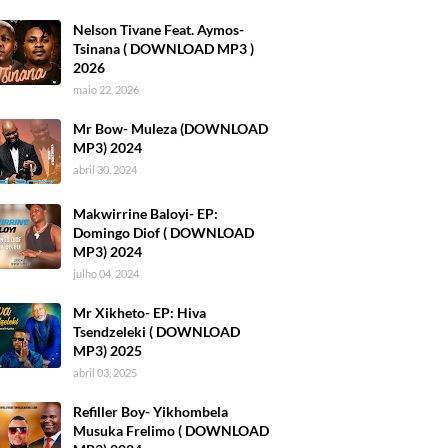
Nelson Tivane Feat. Aymos-
Tsinana ( DOWNLOAD MP3 )
2026
maio 22, 2026
Mr Bow- Muleza (DOWNLOAD
MP3) 2024
abril 30, 2024
Makwirrine Baloyi- EP:
Domingo Diof ( DOWNLOAD
MP3) 2024
julho 04, 2024
Mr Xikheto- EP: Hiva
Tsendzeleki ( DOWNLOAD
MP3) 2025
abril 03, 2025
Refiller Boy- Yikhombela
Musuka Frelimo ( DOWNLOAD