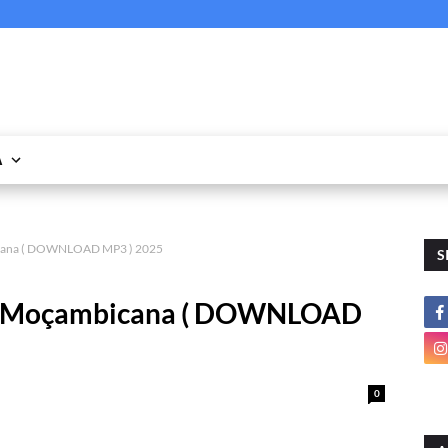
A
icana ( DOWNLOAD MP3 ) 2025
S
er Moçambicana ( DOWNLOAD
0