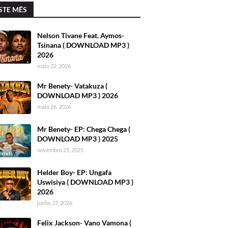
STE MÊS
Nelson Tivane Feat. Aymos-
Tsinana ( DOWNLOAD MP3 )
2026
maio 22, 2026
Mr Benety- Vatakuza (
DOWNLOAD MP3 ) 2026
maio 26, 2026
Mr Benety- EP: Chega Chega (
DOWNLOAD MP3 ) 2025
novembro 21, 2025
Helder Boy- EP: Ungafa
Uswisiya ( DOWNLOAD MP3 )
2026
junho 27, 2026
Felix Jackson- Vano Vamona (