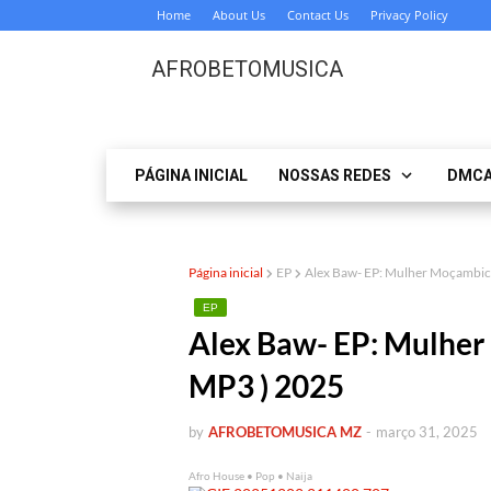
Home
About Us
Contact Us
Privacy Policy
AFROBETOMUSICA
PÁGINA INICIAL
NOSSAS REDES
DMC
Página inicial
EP
Alex Baw- EP: Mulher Moçamb
EP
Alex Baw- EP: Mulh
MP3 ) 2025
by
AFROBETOMUSICA MZ
-
março 31, 2025
Afro House • Pop • Naija