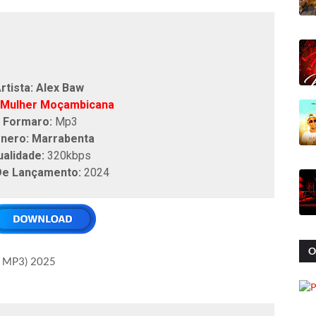
rtista: Alex Baw
Mulher Moçambicana
Formaro:
Mp3
nero: Marrabenta
ualidade:
320kbps
De Lançamento:
2024
O
MP3) 2025