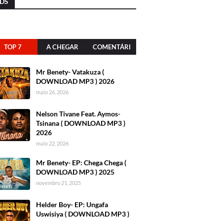
DS
TOP 7
A CHEGAR
COMENTÁRI
OS
Mr Benety- Vatakuza (
DOWNLOAD MP3 ) 2026
maio 26, 2026
Nelson Tivane Feat. Aymos-
Tsinana ( DOWNLOAD MP3 )
2026
maio 22, 2026
Mr Benety- EP: Chega Chega (
DOWNLOAD MP3 ) 2025
novembro 21, 2025
Helder Boy- EP: Ungafa
Uswisiya ( DOWNLOAD MP3 )