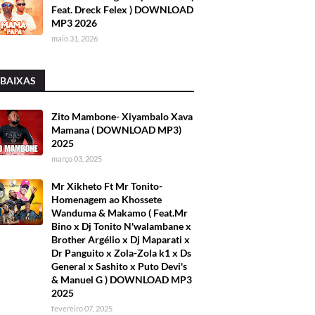
Feat. Dreck Felex ) DOWNLOAD
MP3 2026
maio 31, 2026
 BAIXAS
Zito Mambone- Xiyambalo Xava
Mamana ( DOWNLOAD MP3)
2025
março 03, 2025
Mr Xikheto Ft Mr Tonito-
Homenagem ao Khossete
Wanduma & Makamo ( Feat.Mr
Bino x Dj Tonito N'walambane x
Brother Argélio x Dj Maparati x
Dr Panguito x Zola-Zola k1 x Ds
General x Sashito x Puto Devi's
& Manuel G ) DOWNLOAD MP3
2025
fevereiro 07, 2025