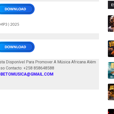
E
MP3 ) 2025
ta Disponível Para Promover A Música Africana Além
sso Contacto: +258 858648588
OBETOMUSICA@GMAIL.COM