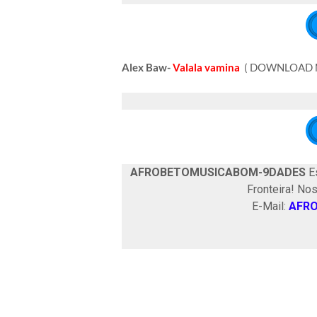
Alex Baw-
Valala vamina
( DOWNLOAD 
AFROBETOMUSICABOM-9DADES
Es
Fronteira! No
E-Mail:
AFR