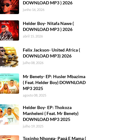
DOWNLOAD MP3 ) 2026
junho 16, 2026
Helder Boy- Nitafa Nawe (
DOWNLOAD MP3 ) 2026
abril 15, 2026
Felix Jackson- United Africa (
DOWNLOAD MP3) 2026
julho 08, 2026
Mr Benety- EP: Husler Mbazima
( Feat. Helder Boy) DOWNLOAD
MP3 2025
agosto 08, 2025
Helder Boy- EP: Thokoza
Manheleni ( Feat. Mr Benety)
DOWNLOAD MP3 2025
julho 19, 2025
Toxinho Nhonga- Papá E Mama (