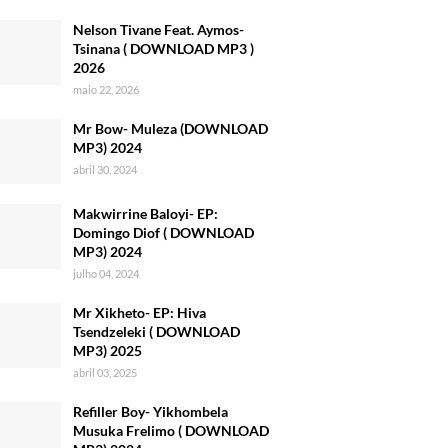
Nelson Tivane Feat. Aymos-
Tsinana ( DOWNLOAD MP3 )
2026
maio 22, 2026
Mr Bow- Muleza (DOWNLOAD
MP3) 2024
abril 30, 2024
Makwirrine Baloyi- EP:
Domingo Diof ( DOWNLOAD
MP3) 2024
julho 04, 2024
Mr Xikheto- EP: Hiva
Tsendzeleki ( DOWNLOAD
MP3) 2025
abril 03, 2025
Refiller Boy- Yikhombela
Musuka Frelimo ( DOWNLOAD