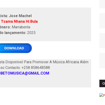
tista: Jose Machel
:
Tsama Nhana Hi Bula
ênero:
Marrabenta
do lançamento:
2025
ta Disponível Para Promover A Música Africana Além
sso Contacto: +258 858648588
OBETOMUSICA@GMAIL.COM
O