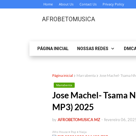
Home
About Us
Contact Us
Privacy Policy
AFROBETOMUSICA
PÁGINA INICIAL
NOSSAS REDES
DMC
Página inicial
Marrabenta
Jose Machel- Tsama 
Marrabenta
Jose Machel- Tsama 
MP3) 2025
by
AFROBETOMUSICA MZ
-
fevereiro 06, 202
Afro House • Pop • Naija