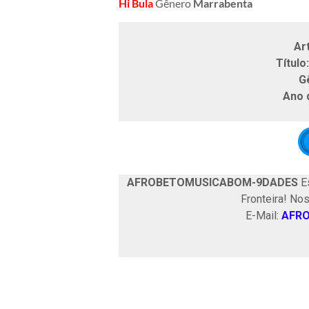
Hi Bula
Gênero
Marrabenta
Ar
Título
G
Ano 
AFROBETOMUSICABOM-9DADES
Es
Fronteira! No
E-Mail:
AFR