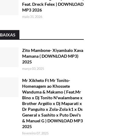
Feat. Dreck Felex ) DOWNLOAD
MP3 2026
maio 31, 2026
 BAIXAS
Zito Mambone- Xiyambalo Xava
Mamana ( DOWNLOAD MP3)
2025
março 03, 2025
Mr Xikheto Ft Mr Tonito-
Homenagem ao Khossete
Wanduma & Makamo ( Feat.Mr
Bino x Dj Tonito N'walambane x
Brother Argélio x Dj Maparati x
Dr Panguito x Zola-Zola k1 x Ds
General x Sashito x Puto Devi's
& Manuel G ) DOWNLOAD MP3
2025
fevereiro 07, 2025