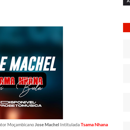
A
Intitulada
Tsama Nhana
antor Moçambicano
Jose Machel